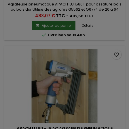
Agrafeuse pneumatique APACH LU 1580 F pour ossature bois
ou bois dur Utilise des agrafes G5562 et Q6774 de 20 à 64
mm
Prix
483,07 €
TTC
-
402,56 € HT
Ajouter au panier
Détails


Livraison sous 48h
favorite_border
APACH LU 80 - 16 AC AGRAFEUSE PNEUMATIQUE