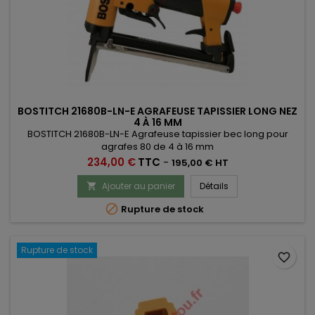
BOSTITCH 21680B-LN-E AGRAFEUSE TAPISSIER LONG NEZ
4 À 16 MM
BOSTITCH 21680B-LN-E Agrafeuse tapissier bec long pour
agrafes 80 de 4 à 16 mm
Prix
234,00 €
TTC
-
195,00 € HT
Ajouter au panier
Détails


Rupture de stock
Rupture de stock
favorite_border