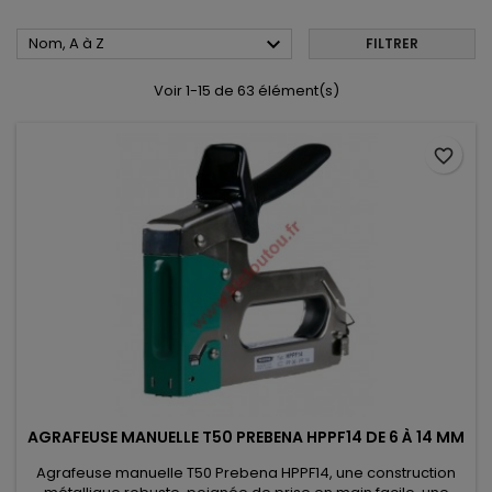

Nom, A à Z
FILTRER
Voir 1-15 de 63 élément(s)
favorite_border
AGRAFEUSE MANUELLE T50 PREBENA HPPF14 DE 6 À 14 MM
Agrafeuse manuelle T50 Prebena HPPF14, une construction