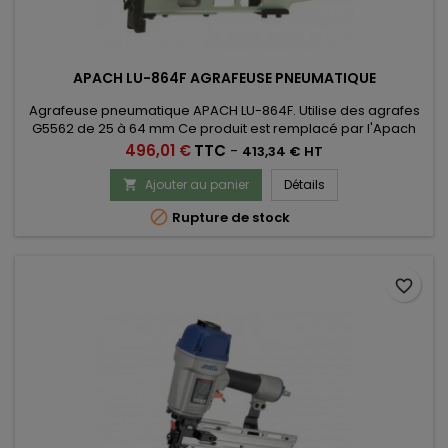
APACH LU-864F AGRAFEUSE PNEUMATIQUE
Agrafeuse pneumatique APACH LU-864F. Utilise des agrafes
G5562 de 25 à 64 mm Ce produit est remplacé par l'Apach
LU-1580F
Prix
496,01 €
TTC
-
413,34 € HT
Ajouter au panier
Détails


Rupture de stock
favorite_border