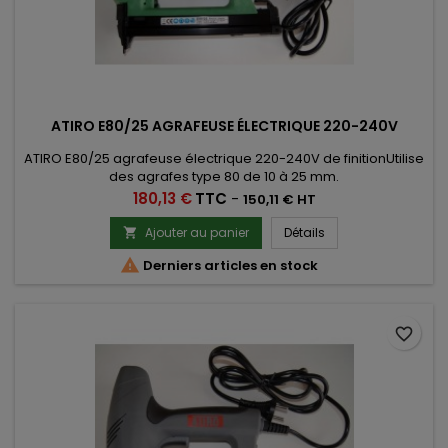
ATIRO E80/25 AGRAFEUSE ÉLECTRIQUE 220-240V
ATIRO E80/25 agrafeuse électrique 220-240V de finitionUtilise
des agrafes type 80 de 10 à 25 mm.
Prix
180,13 €
TTC
-
150,11 € HT
Ajouter au panier
Détails


Derniers articles en stock
favorite_border