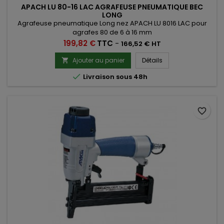
APACH LU 80-16 LAC AGRAFEUSE PNEUMATIQUE BEC
LONG
Agrafeuse pneumatique Long nez APACH LU 8016 LAC pour
agrafes 80 de 6 à 16 mm
Prix
199,82 €
TTC
-
166,52 € HT
Ajouter au panier
Détails


Livraison sous 48h
favorite_border