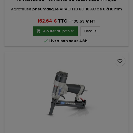
Agrafeuse pneumatique APACH LU 80-16 AC de 6 à 16 mm
Prix
162,64 €
TTC
-
135,53 € HT
Ajouter au panier
Détails


Livraison sous 48h
favorite_border