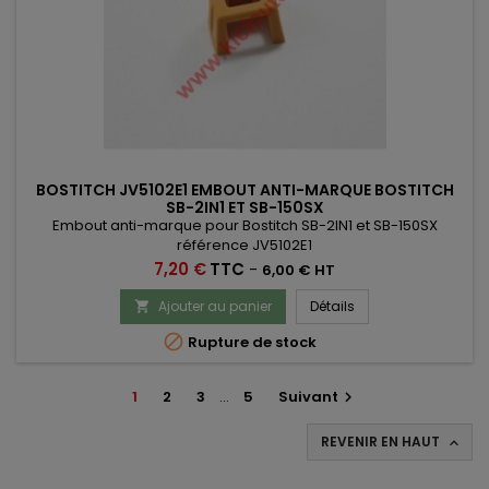
BOSTITCH JV5102E1 EMBOUT ANTI-MARQUE BOSTITCH
SB-2IN1 ET SB-150SX
Embout anti-marque pour Bostitch SB-2IN1 et SB-150SX
référence JV5102E1
Prix
7,20 €
TTC
-
6,00 € HT
Ajouter au panier
Détails


Rupture de stock
1
2
3
…
5
Suivant

REVENIR EN HAUT
