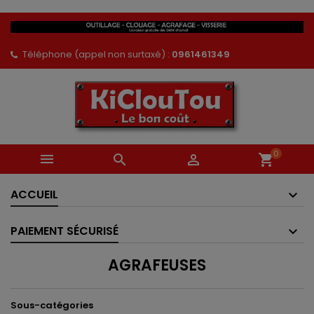
Téléphone (appel non surtaxé) :
0961461349
0



shopping_cart
ACCUEIL
PAIEMENT SÉCURISÉ
AGRAFEUSES
Sous-catégories