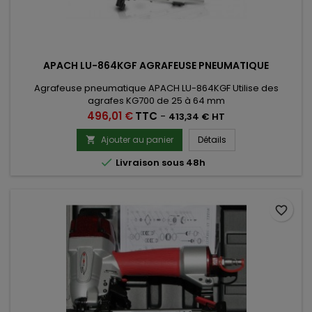
APACH LU-864KGF AGRAFEUSE PNEUMATIQUE
Agrafeuse pneumatique APACH LU-864KGF Utilise des
agrafes KG700 de 25 à 64 mm
Prix
496,01 €
TTC
-
413,34 € HT
Ajouter au panier
Détails


Livraison sous 48h
favorite_border