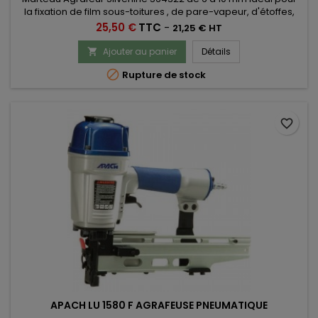
la fixation de film sous-toitures , de pare-vapeur, d'étoffes,
nylons, étiquettes, cartons, bâches.
Prix
25,50 €
TTC
-
21,25 € HT
Ajouter au panier
Détails


Rupture de stock
favorite_border
APACH LU 1580 F AGRAFEUSE PNEUMATIQUE