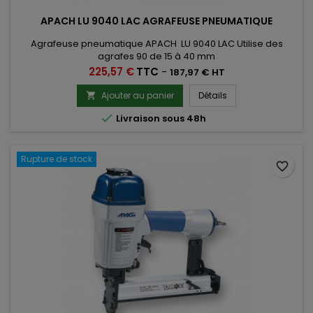
APACH LU 9040 LAC AGRAFEUSE PNEUMATIQUE
Agrafeuse pneumatique APACH LU 9040 LAC Utilise des
agrafes 90 de 15 à 40 mm
Prix
225,57 €
TTC
-
187,97 € HT
Ajouter au panier
Détails


Livraison sous 48h
Rupture de stock
favorite_border