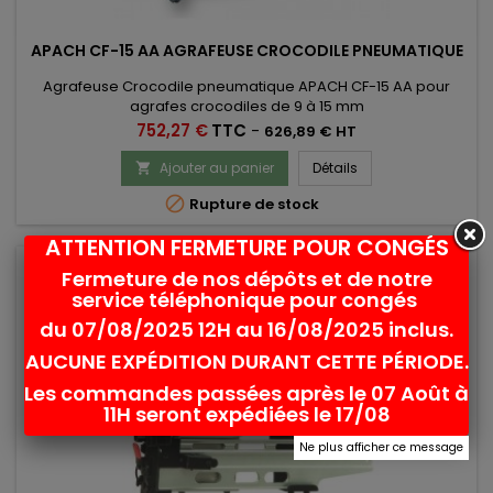
APACH CF-15 AA AGRAFEUSE CROCODILE PNEUMATIQUE
Agrafeuse Crocodile pneumatique APACH CF-15 AA pour
agrafes crocodiles de 9 à 15 mm
Prix
752,27 €
TTC
-
626,89 € HT
Ajouter au panier
Détails


Rupture de stock
ATTENTION FERMETURE POUR CONGÉS
Fermeture de nos dépôts et de notre
favorite_border
service téléphonique pour congés
du 07/08/2025 12H au 16/08/2025 inclus.
AUCUNE EXPÉDITION DURANT CETTE PÉRIODE.
Les commandes passées après le 07 Août à
11H seront expédiées le 17/08
Ne plus afficher ce message