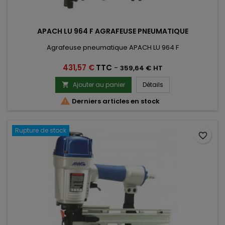
APACH LU 964 F AGRAFEUSE PNEUMATIQUE
Agrafeuse pneumatique APACH LU 964 F
Prix
431,57 €
TTC
-
359,64 € HT
Ajouter au panier
Détails


Derniers articles en stock
Rupture de stock
favorite_border