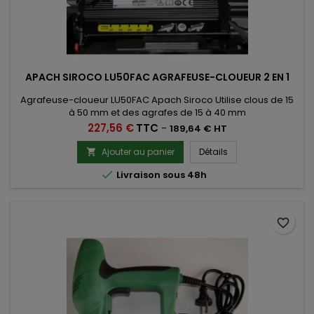
APACH SIROCO LU50FAC AGRAFEUSE-CLOUEUR 2 EN 1
Agrafeuse-cloueur LU50FAC Apach Siroco Utilise clous de 15
à 50 mm et des agrafes de 15 à 40 mm
Prix
227,56 €
TTC
-
189,64 € HT
Ajouter au panier
Détails


Livraison sous 48h
favorite_border