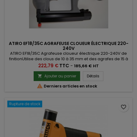
ATIRO EF18/35C AGRAFEUSE CLOUEUR ÉLECTRIQUE 220-
240V
ATIRO EF18/35C Agrafeuse cloueur électrique 220-240V de
finitionUtilise des clous de 10 à 35 mm et des agrafes de 15 à
30 mm
Prix
222,79 €
TTC
-
185,66 € HT
Ajouter au panier
Détails


Derniers articles en stock
Rupture de stock
favorite_border