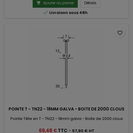
Ajouter au panier
Détails


Livraison sous 48h
favorite_border
POINTE T - TN22 - 18MM GALVA - BOITE DE 2000 CLOUS
Pointe Tête en T - TN22 - 18mm galva - Boite de 2000 clous
Prix
69,48 €
TTC
-
57,90 € HT