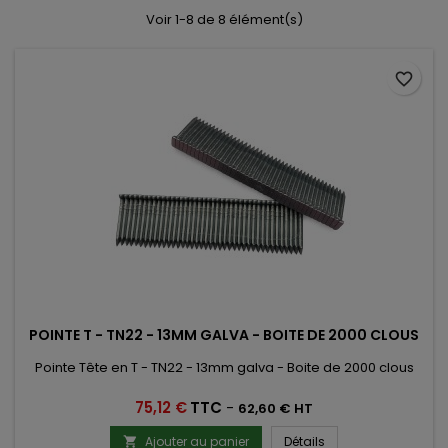
Voir 1-8 de 8 élément(s)
favorite_border
POINTE T - TN22 - 13MM GALVA - BOITE DE 2000 CLOUS
Pointe Tête en T - TN22 - 13mm galva - Boite de 2000 clous
Prix
75,12 €
TTC
-
62,60 € HT
Ajouter au panier
Détails
