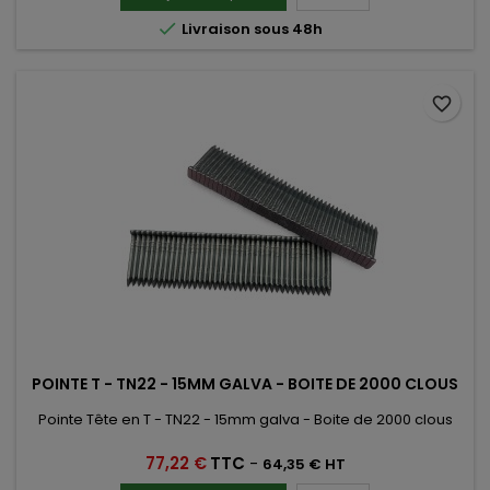

Livraison sous 48h
favorite_border
POINTE T - TN22 - 15MM GALVA - BOITE DE 2000 CLOUS
Pointe Tête en T - TN22 - 15mm galva - Boite de 2000 clous
Prix
77,22 €
TTC
-
64,35 € HT