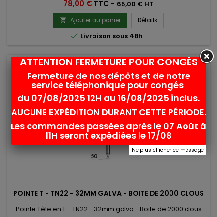
Prix
78,00 €
TTC
-
65,00 € HT
Ajouter au panier
Détails


Livraison sous 48h
ATTENTION FERMETURE POUR CONGÉS
favorite_border
Fermeture de nos dépôts et de notre
service téléphonique pour congés
du 07/08/2025 12H au 16/08/2025 inclus.
AUCUNE EXPÉDITION DURANT CETTE PÉRIODE.
Les commandes passées après le 07 Août à
11H seront expédiées le 17/08
Ne plus afficher ce message
POINTE T - TN22 - 32MM GALVA - BOITE DE 2000 CLOUS
Pointe Tête en T - TN22 - 32mm galva - Boite de 2000 clous