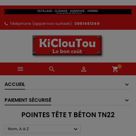
Téléphone (appel non surtaxé) :
0961461349
0



shopping_cart
ACCUEIL
PAIEMENT SÉCURISÉ
POINTES TÊTE T BÉTON TN22

Nom, A à Z