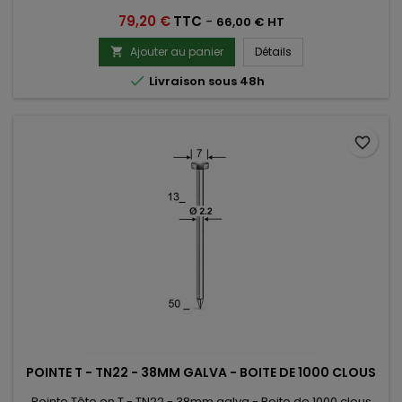
Prix
79,20 €
TTC
-
66,00 € HT
Ajouter au panier
Détails


Livraison sous 48h
favorite_border
POINTE T - TN22 - 38MM GALVA - BOITE DE 1000 CLOUS
Pointe Tête en T - TN22 - 38mm galva - Boite de 1000 clous