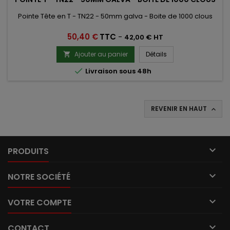
Pointe Tête en T - TN22 - 50mm galva - Boite de 1000 clous
Prix
50,40 €
TTC
-
42,00 € HT
Ajouter au panier
Détails


Livraison sous 48h
REVENIR EN HAUT


PRODUITS

NOTRE SOCIÉTÉ

VOTRE COMPTE

CONTACT