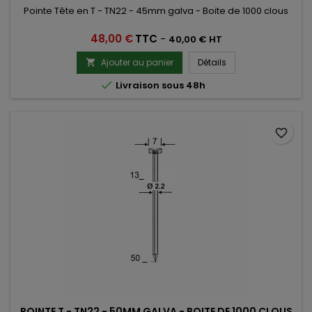
Pointe Tête en T - TN22 - 45mm galva - Boite de 1000 clous
Prix
48,00 €
TTC
-
40,00 € HT
Ajouter au panier
Détails


Livraison sous 48h
favorite_border
POINTE T - TN22 - 50MM GALVA - BOITE DE 1000 CLOUS