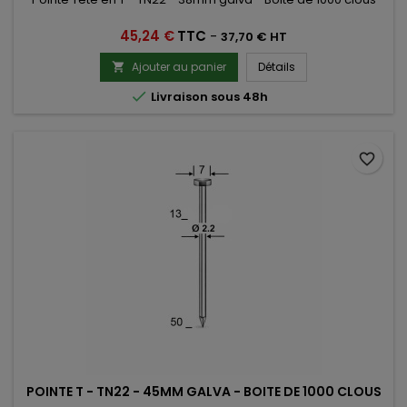
Prix
45,24 €
TTC
-
37,70 € HT
Ajouter au panier
Détails


Livraison sous 48h
favorite_border
POINTE T - TN22 - 45MM GALVA - BOITE DE 1000 CLOUS