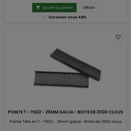
Ajouter au panier
Détails


Livraison sous 48h
favorite_border
POINTE T - TN22 - 25MM GALVA - BOITE DE 2000 CLOUS
Pointe Tête en T - TN22 - 25mm galva - Boite de 2000 clous