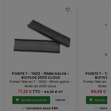
favorite_border
POINTE T - TN22 - 15MM GALVA -
POINTE T - TN
BOITE DE 2000 CLOUS
BOITE D
Pointe Tête en T - TN22 - 15mm galva -
Pointe Tête en T 
Boite de 2000 clous
Boite d
Prix
Prix
77,22 €
TTC
-
69,48 €
T
64,35 € HT
Ajouter au panier
Détails
Ajouter au




Livraison sous 48h
Livrai