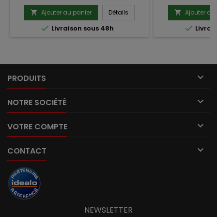
Ajouter au panier
Détails
Ajouter au




Livraison sous 48h
Livrai

PRODUITS

NOTRE SOCIÉTÉ

VOTRE COMPTE

CONTACT
NEWSLETTER