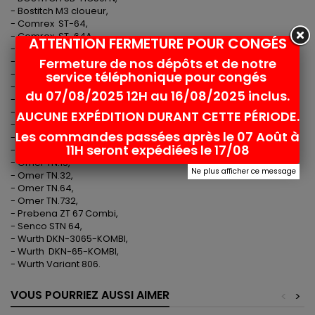
- Bostitch M3 cloueur,
- Comrex ST-64,
- Comrex ST-64A,
ATTENTION FERMETURE POUR CONGÉS
- Comrex ST-64B,
Fermeture de nos dépôts et de notre
- Deuzer ST-64,
- Deuzer ST-64A,
service téléphonique pour congés
- Deuzer ST-64B,
du 07/08/2025 12H au 16/08/2025 inclus.
- Haubold TN-64-A-22,
- Holz-Her 3414-TYPE-C,
AUCUNE EXPÉDITION DURANT CETTE PÉRIODE.
- Holz-Her 3418,
Les commandes passées après le 07 Août à
- Holz-Her 3419,
11H seront expédiées le 17/08
- Mecafer 161500,
- Omer TN.15,
Ne plus afficher ce message
- Omer TN.32,
- Omer TN.64,
- Omer TN.732,
- Prebena ZT 67 Combi,
- Senco STN 64,
- Wurth DKN-3065-KOMBI,
- Wurth DKN-65-KOMBI,
- Wurth Variant 806.
VOUS POURRIEZ AUSSI AIMER
<
>