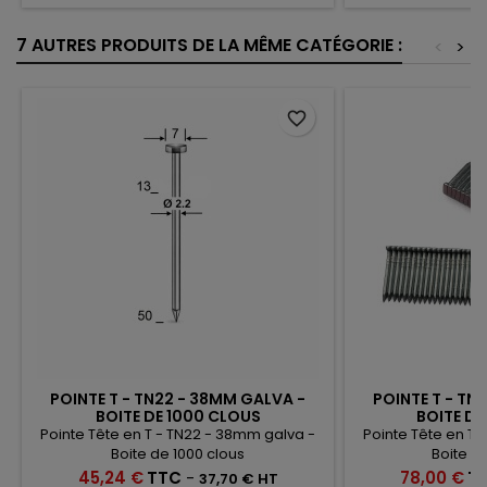
7 AUTRES PRODUITS DE LA MÊME CATÉGORIE :
<
>
favorite_border
POINTE T - TN22 - 38MM GALVA -
POINTE T - TN
BOITE DE 1000 CLOUS
BOITE D
Pointe Tête en T - TN22 - 38mm galva -
Pointe Tête en T 
Boite de 1000 clous
Boite d
Prix
Prix
45,24 €
TTC
-
78,00 €
T
37,70 € HT