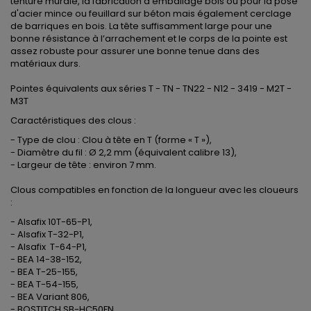
tenture murale, la fabrication d'emballage bois ou pour la pose
d'acier mince ou feuillard sur béton mais également cerclage
de barriques en bois. La tête suffisamment large pour une
bonne résistance à l’arrachement et le corps de la pointe est
assez robuste pour assurer une bonne tenue dans des
matériaux durs.
Pointes équivalents aux séries T - TN - TN22 - N12 - 3419 - M2T -
M3T
Caractéristiques des clous :
- Type de clou : Clou à tête en T (forme « T »),
- Diamètre du fil : Ø 2,2 mm (équivalent calibre 13),
- Largeur de tête : environ 7 mm.
Clous compatibles en fonction de la longueur avec les cloueurs
:
- Alsafix 10T-65-P1,
- Alsafix T-32-P1,
- Alsafix T-64-P1,
- BEA 14-38-152,
- BEA T-25-155,
- BEA T-54-155,
- BEA Variant 806,
- BOSTITCH SB-HC50FN,