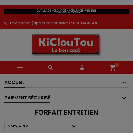
Téléphone (appel non surtaxé) :
0961461349
0



shopping_cart
ACCUEIL
PAIEMENT SÉCURISÉ
FORFAIT ENTRETIEN

Nom, A à Z