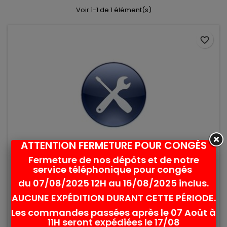
Voir 1-1 de 1 élément(s)
favorite_border
ATTENTION FERMETURE POUR CONGÉS
Fermeture de nos dépôts et de notre
service téléphonique pour congés
FORFAIT ENTRETIEN CLOUEUR À GAZ
du 07/08/2025 12H au 16/08/2025 inclus.
Forfait Entretien Cloueur à Gaz
AUCUNE EXPÉDITION DURANT CETTE PÉRIODE.
Prix
158,40 €
TTC
-
132,00 € HT
Les commandes passées après le 07 Août à
11H seront expédiées le 17/08
Ajouter au panier
Détails
