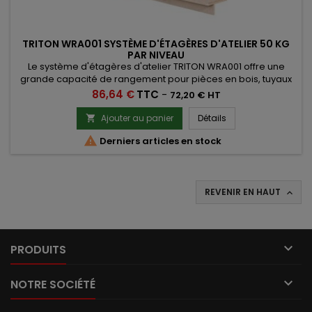
TRITON WRA001 SYSTÈME D'ÉTAGÈRES D'ATELIER 50 KG
PAR NIVEAU
Le système d'étagères d'atelier TRITON WRA001 offre une
grande capacité de rangement pour pièces en bois, tuyaux
et autres pièces de grande taille.
Prix
86,64 €
TTC
-
72,20 € HT
Ajouter au panier
Détails


Derniers articles en stock
REVENIR EN HAUT


PRODUITS

NOTRE SOCIÉTÉ