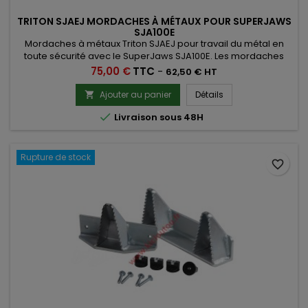
TRITON SJAEJ MORDACHES À MÉTAUX POUR SUPERJAWS
SJA100E
Mordaches à métaux Triton SJAEJ pour travail du métal en
toute sécurité avec le SuperJaws SJA100E. Les mordaches
SJAEJ augmente la prise sur tuyaux et barres métalliques
Prix
75,00 €
TTC
-
62,50 € HT
d'un diamètre de 50 mm
Ajouter au panier
Détails


Livraison sous 48H
Rupture de stock
favorite_border