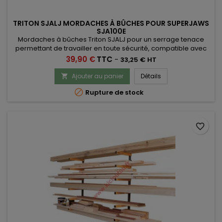
TRITON SJALJ MORDACHES À BÛCHES POUR SUPERJAWS
SJA100E
Mordaches à bûches Triton SJALJ pour un serrage tenace
permettant de travailler en toute sécurité, compatible avec
les SuperJaws modèles SJA100E.
Prix
39,90 €
TTC
-
33,25 € HT
Ajouter au panier
Détails


Rupture de stock
favorite_border