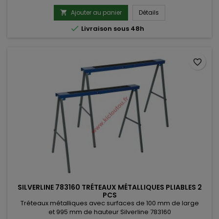
Ajouter au panier
Détails


Livraison sous 48h
favorite_border
SILVERLINE 783160 TRÉTEAUX MÉTALLIQUES PLIABLES 2
PCS
Tréteaux métalliques avec surfaces de 100 mm de large
et 995 mm de hauteur Silverline 783160