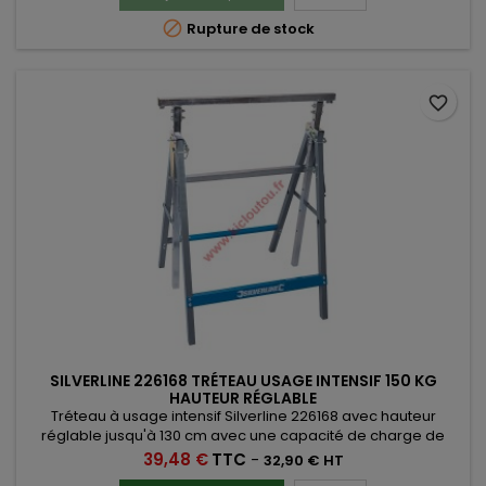

Rupture de stock
favorite_border
SILVERLINE 226168 TRÉTEAU USAGE INTENSIF 150 KG
HAUTEUR RÉGLABLE
Tréteau à usage intensif Silverline 226168 avec hauteur
réglable jusqu'à 130 cm avec une capacité de charge de
150Kg
Prix
39,48 €
TTC
-
32,90 € HT