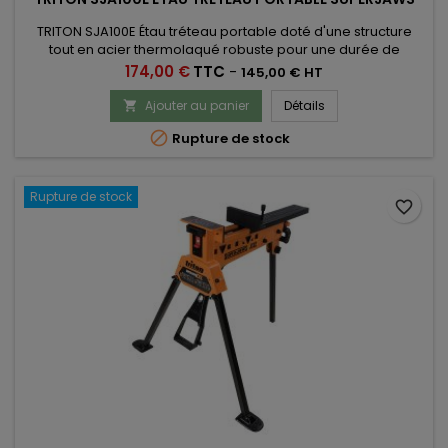
TRITON SJA100E Étau tréteau portable doté d'une structure
tout en acier thermolaqué robuste pour une durée de
service accrue. Force de serrage puissante, réglable jusqu'à
Prix
174,00 €
TTC
-
145,00 € HT
1 000 kg
Ajouter au panier
Détails


Rupture de stock
Rupture de stock
favorite_border