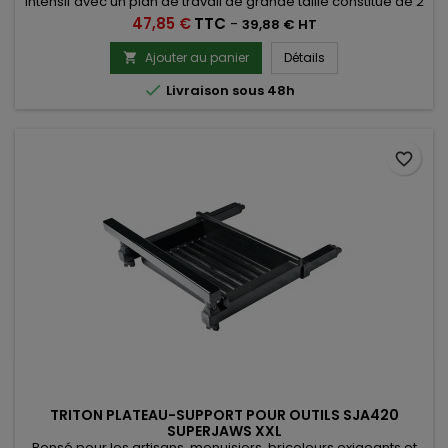
intensif avec un plan de travail de grande taille constitué de 2
plateaux de 605x120mm inclinables à 0°, 45° et 90°
Prix
47,85 €
TTC
-
39,88 € HT
Ajouter au panier
Détails


Livraison sous 48h
favorite_border
TRITON PLATEAU-SUPPORT POUR OUTILS SJA420
SUPERJAWS XXL
Pensé pour les artisans, menuisiers, bricoleurs exigeants et