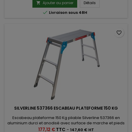
Ajouter au panier
Détails


Livraison sous 48H
favorite_border
SILVERLINE 537366 ESCABEAU PLATEFORME 150 KG
Escabeau plateforme 150 Kg pliable Silverline 537366 en
aluminium durci et anodisé avec surface de marche et pieds
antidérapants
Prix
177,12 €
TTC
-
147,60 € HT