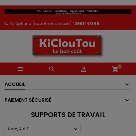
Téléphone (appel non surtaxé) :
0961461349
0



shopping_cart
ACCUEIL
PAIEMENT SÉCURISÉ
SUPPORTS DE TRAVAIL

Nom, A à Z