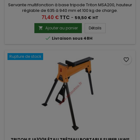
Servante multifonction à base tripode Triton MSA200, hauteur
réglable de 635 à 940 mm et 100 kg de charge.
Prix
71,40 €
TTC
-
59,50 € HT
Ajouter au panier
Détails


Livraison sous 48H
Rupture de stock
favorite_border
TRITON SJA100E ÉTAU TRÉTEAU PORTABLE SUPERJAWS