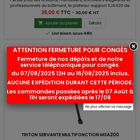
professionnels du bâtiment, le plateau-support SJA420 de
Triton améliore immédiatement l’ergonomie de votre
Prix
36,00 €
TTC
-
30,00 € HT
Superjaws XXL. Fini les allers-retours pour chercher vos outils :
tout est accessible directement sur votre tréteau. Sa
Ajouter au panier
Détails

conception solide assure une stabilité maximale.

Livraison sous 48h
ATTENTION FERMETURE POUR CONGÉS
favorite_border
Fermeture de nos dépôts et de notre
service téléphonique pour congés
du 07/08/2025 12H au 16/08/2025 inclus.
AUCUNE EXPÉDITION DURANT CETTE PÉRIODE.
Les commandes passées après le 07 Août à
11H seront expédiées le 17/08
Ne plus afficher ce message
TRITON SERVANTE MULTIFONCTION MSA200