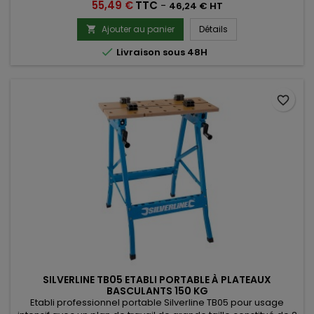
Prix
55,49 €
TTC
-
46,24 € HT
Ajouter au panier
Détails


Livraison sous 48H
favorite_border
SILVERLINE TB05 ETABLI PORTABLE À PLATEAUX
BASCULANTS 150 KG
Etabli professionnel portable Silverline TB05 pour usage