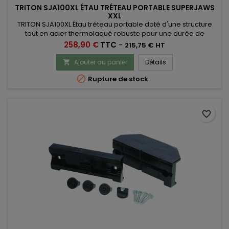
TRITON SJA100XL ÉTAU TRÉTEAU PORTABLE SUPERJAWS
XXL
TRITON SJA100XL Étau tréteau portable doté d'une structure
tout en acier thermolaqué robuste pour une durée de
service accrue. L’ouverture des mâchoires permet de serrer
Prix
258,90 €
TTC
-
215,75 € HT
des matériaux jusqu’à 1 000 mm avec une force de serrage
puissante, réglable jusqu'à 1 000 kg,
Ajouter au panier
Détails


Rupture de stock
favorite_border