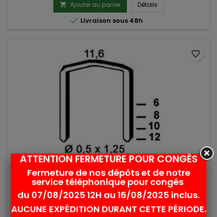
Ajouter au panier
Détails


Livraison sous 48h
favorite_border
ATTENTION FERMETURE POUR CONGÉS
Fermeture de nos dépôts et de notre
AGRAFES STCR5019 - 10 MM - BOITE DE 5000
service téléphonique pour congés
du 07/08/2025 12H au 16/08/2025 inclus.
Agrafes STCR5019 - 10 mm Boite de 5000 agrafes
AUCUNE EXPÉDITION DURANT CETTE PÉRIODE.
Prix
13,20 €
TTC
-
11,00 € HT