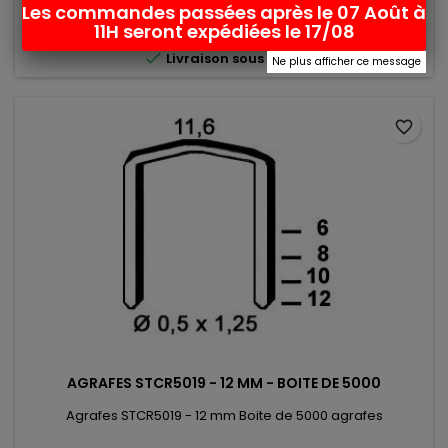
Les commandes passées après le 07 Août à
Ajouter au panier
Détails

11H seront expédiées le 17/08

Livraison sous 48h
Ne plus afficher ce message
favorite_border
AGRAFES STCR5019 - 12 MM - BOITE DE 5000
Agrafes STCR5019 - 12 mm Boite de 5000 agrafes