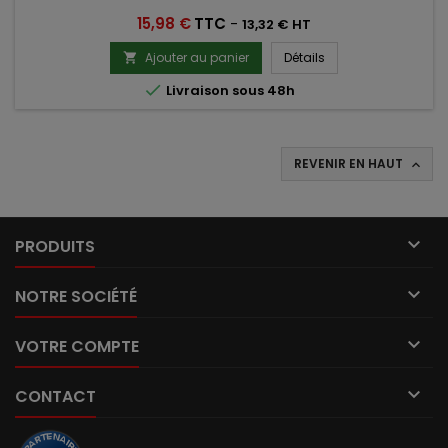
Prix
15,98 €
TTC
-
13,32 € HT
Ajouter au panier
Détails


Livraison sous 48h
REVENIR EN HAUT


PRODUITS

NOTRE SOCIÉTÉ

VOTRE COMPTE

CONTACT