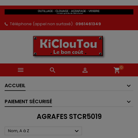
Téléphone (appel non surtaxé) :
0961461349
0



shopping_cart
ACCUEIL
PAIEMENT SÉCURISÉ
AGRAFES STCR5019

Nom, A à Z