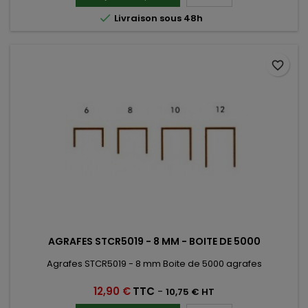

Livraison sous 48h
favorite_border
AGRAFES STCR5019 - 8 MM - BOITE DE 5000
Agrafes STCR5019 - 8 mm Boite de 5000 agrafes
Prix
12,90 €
TTC
-
10,75 € HT