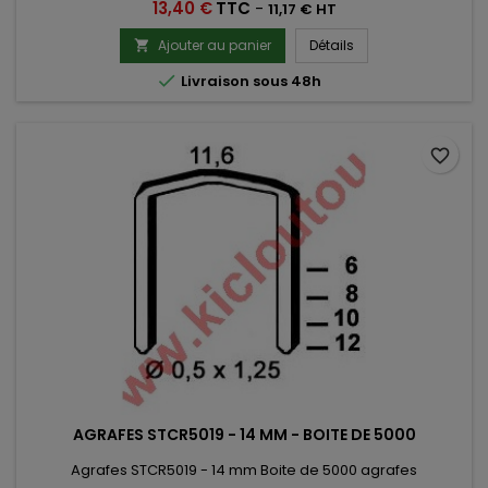
Prix
13,40 €
TTC
-
11,17 € HT
Ajouter au panier
Détails


Livraison sous 48h
favorite_border
AGRAFES STCR5019 - 14 MM - BOITE DE 5000
Agrafes STCR5019 - 14 mm Boite de 5000 agrafes