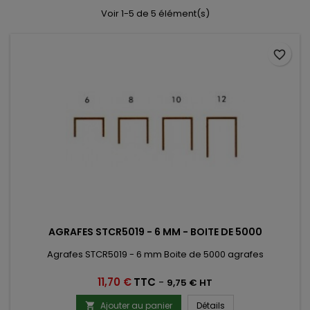
Voir 1-5 de 5 élément(s)
favorite_border
AGRAFES STCR5019 - 6 MM - BOITE DE 5000
Agrafes STCR5019 - 6 mm Boite de 5000 agrafes
Prix
11,70 €
TTC
-
9,75 € HT
Ajouter au panier
Détails
