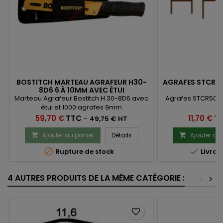
BOSTITCH MARTEAU AGRAFEUR H30-
AGRAFES STCR501
8D6 6 À 10MM AVEC ÉTUI
Marteau Agrafeur Bostitch H 30-8D6 avec
Agrafes STCR5019
étui et 1000 agrafes 9mm
a
Prix
Prix
59,70 €
TTC
-
11,70 €
T
49,75 € HT
Ajouter au panier
Détails
Ajouter au




Rupture de stock
Livrai
4 AUTRES PRODUITS DE LA MÊME CATÉGORIE :
<
>
favorite_border