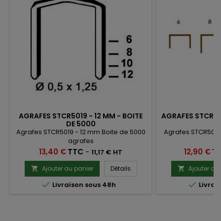
AGRAFES STCR5019 - 12 MM - BOITE
AGRAFES STCR501
DE 5000
Agrafes STCR5019 - 12 mm Boite de 5000
Agrafes STCR5019
agrafes
a
Prix
Prix
13,40 €
TTC
-
12,90 €
T
11,17 € HT
Ajouter au panier
Détails
Ajouter au




Livraison sous 48h
Livrai