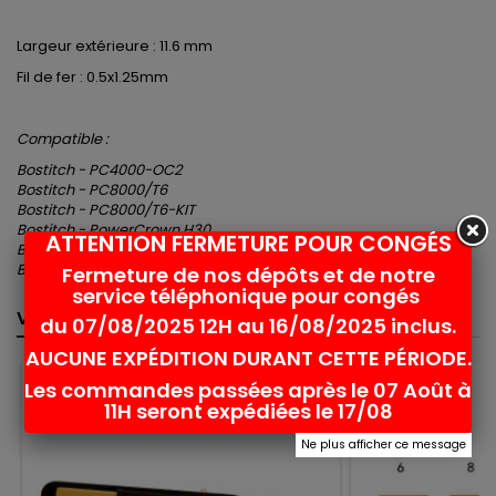
Largeur extérieure : 11.6 mm
Fil de fer : 0.5x1.25mm
Compatible :
Bostitch - PC4000-OC2
Bostitch -
PC8000/T6
Bostitch -
PC8000/T6-KIT
Bostitch - PowerCrown H30
ATTENTION FERMETURE POUR CONGÉS
Bostitch - T5-8
Bostitch - USO56
Fermeture de nos dépôts et de notre
service téléphonique pour congés
VOUS POURRIEZ AUSSI AIMER
<
>
du 07/08/2025 12H au 16/08/2025 inclus.
AUCUNE EXPÉDITION DURANT CETTE PÉRIODE.
Rupture de stock
Les commandes passées après le 07 Août à
favorite_border
11H seront expédiées le 17/08
Ne plus afficher ce message