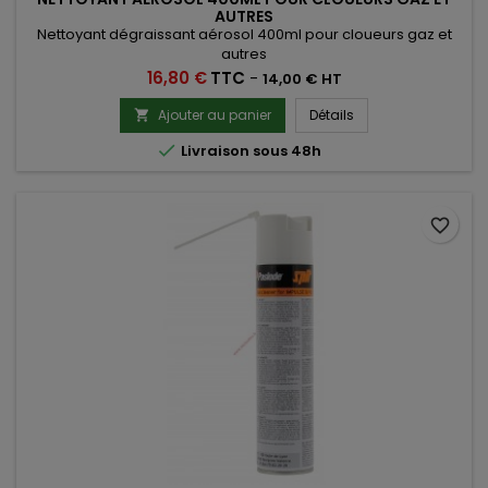
AUTRES
Nettoyant dégraissant aérosol 400ml pour cloueurs gaz et
autres
Prix
16,80 €
TTC
-
14,00 € HT
Ajouter au panier
Détails


Livraison sous 48h
favorite_border