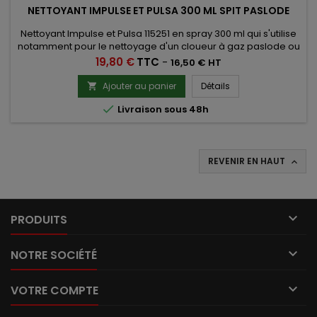
NETTOYANT IMPULSE ET PULSA 300 ML SPIT PASLODE
Nettoyant Impulse et Pulsa 115251 en spray 300 ml qui s'utilise
notamment pour le nettoyage d'un cloueur à gaz paslode ou
autres.
Prix
19,80 €
TTC
-
16,50 € HT
Ajouter au panier
Détails


Livraison sous 48h
REVENIR EN HAUT


PRODUITS

NOTRE SOCIÉTÉ

VOTRE COMPTE