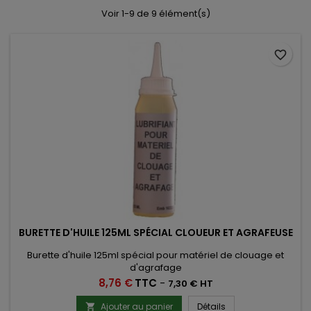
Voir 1-9 de 9 élément(s)
favorite_border
BURETTE D'HUILE 125ML SPÉCIAL CLOUEUR ET AGRAFEUSE
Burette d'huile 125ml spécial pour matériel de clouage et
d'agrafage
Prix
8,76 €
TTC
-
7,30 € HT
Ajouter au panier
Détails
