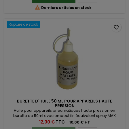

Derniers articles en stock
Rupture de stock
favorite_border
BURETTE D'HUILE 50 ML POUR APPAREILS HAUTE
PRESSION
Huile pour appareils pneumatiques haute pression en
burette de 50ml avec embout fin équivalent spray MAX
XB93702 permettant le passage dans le raccord haute
Prix
12,00 €
TTC
-
10,00 € HT
pression