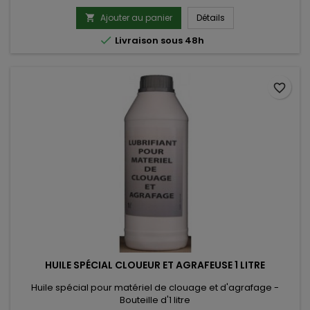
Ajouter au panier
Détails


Livraison sous 48h
favorite_border
HUILE SPÉCIAL CLOUEUR ET AGRAFEUSE 1 LITRE
Huile spécial pour matériel de clouage et d'agrafage -
Bouteille d'1 litre