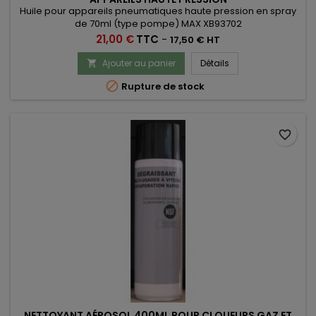
Huile pour appareils pneumatiques haute pression en spray
de 70ml (type pompe) MAX XB93702
Prix
21,00 €
TTC
-
17,50 € HT
Ajouter au panier
Détails


Rupture de stock
favorite_border
NETTOYANT AÉROSOL 400ML POUR CLOUEURS GAZ ET