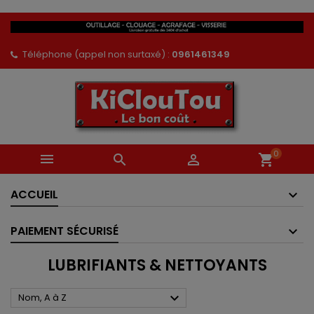
Téléphone (appel non surtaxé) :
0961461349
0



shopping_cart
ACCUEIL
PAIEMENT SÉCURISÉ
LUBRIFIANTS & NETTOYANTS

Nom, A à Z