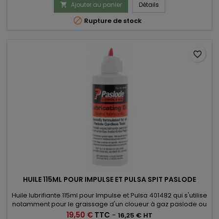
Ajouter au panier
Détails


Rupture de stock
favorite_border
HUILE 115ML POUR IMPULSE ET PULSA SPIT PASLODE
Huile lubrifiante 115ml pour Impulse et Pulsa 401482 qui s'utilise
notamment pour le graissage d'un cloueur à gaz paslode ou
autres.
Prix
19,50 €
TTC
-
16,25 € HT