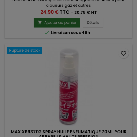
cloueurs gaz et autres
Prix
24,90 €
TTC
-
20,75 € HT
Ajouter au panier
Détails


Livraison sous 48h
Rupture de stock
favorite_border
MAX XB93702 SPRAY HUILE PNEUMATIQUE 70ML POUR
APPAREILS HAUTE PRESSION