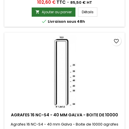
Prix
102,60 €
TTC
-
85,50 € HT
Ajouter au panier
Détails


Livraison sous 48h
favorite_border
AGRAFES 16 NC-S4 - 40 MM GALVA - BOITE DE 10000
Agrafes 16 NC-S4 - 40 mm Galva - Boite de 10000 agrafes