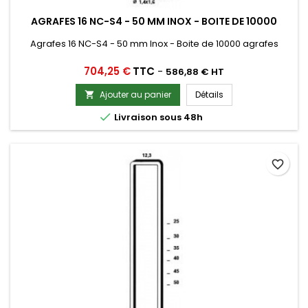
AGRAFES 16 NC-S4 - 50 MM INOX - BOITE DE 10000
Agrafes 16 NC-S4 - 50 mm Inox - Boite de 10000 agrafes
Prix
704,25 €
TTC
-
586,88 € HT
Ajouter au panier
Détails


Livraison sous 48h
favorite_border