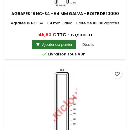
AGRAFES 16 NC-S4 - 64 MM GALVA - BOITE DE 10000
Agrafes 16 NC-S4 - 64 mm Galva - Boite de 10000 agrafes
Prix
145,80 €
TTC
-
121,50 € HT
Ajouter au panier
Détails


Livraison sous 48h
favorite_border