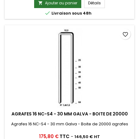
Ajouter au panier
Détails


Livraison sous 48h
favorite_border
AGRAFES 16 NC-S4 - 30 MM GALVA - BOITE DE 20000
Agrafes 16 NC-S4 - 30 mm Galva - Boite de 20000 agrafes
Prix
175,80 €
TTC
-
146,50 € HT