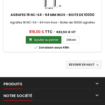
AGRAFES 16 NC-S4 - 64 MM INOX - BOITE DE 10000
Agrafes 16 NC-S4 - 64 mm Inox - Boite de 10000 agrafes
Prix
819,00 €
TTC
-
682,50 € HT
Ajouter au panier
Détails


Livraison sous 48h
REVENIR EN HAUT


PRODUITS

NOTRE SOCIÉTÉ