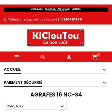
Téléphone (appel non surtaxé) :
0961461349
0



shopping_cart
ACCUEIL
PAIEMENT SÉCURISÉ
AGRAFES 16 NC-S4

Nom, A à Z