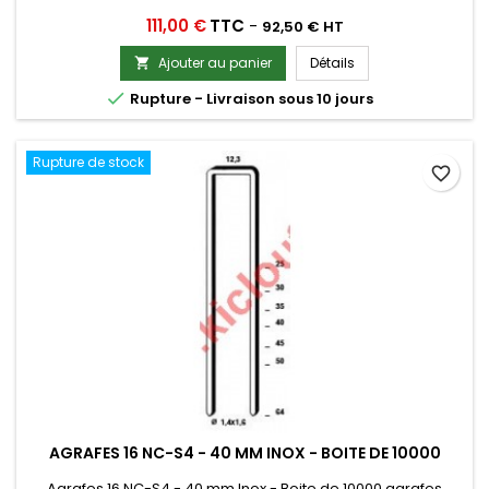
Prix
111,00 €
TTC
-
92,50 € HT
Ajouter au panier
Détails


Rupture - Livraison sous 10 jours
Rupture de stock
favorite_border
AGRAFES 16 NC-S4 - 40 MM INOX - BOITE DE 10000
Agrafes 16 NC-S4 - 40 mm Inox - Boite de 10000 agrafes