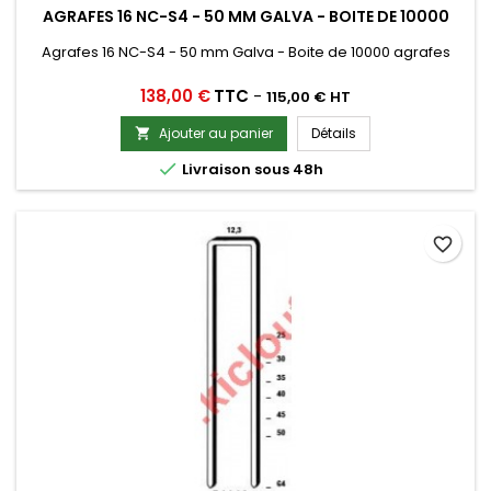
AGRAFES 16 NC-S4 - 50 MM GALVA - BOITE DE 10000
Agrafes 16 NC-S4 - 50 mm Galva - Boite de 10000 agrafes
Prix
138,00 €
TTC
-
115,00 € HT
Ajouter au panier
Détails


Livraison sous 48h
favorite_border