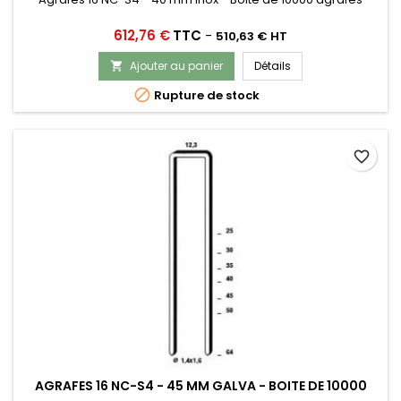
Prix
612,76 €
TTC
-
510,63 € HT
Ajouter au panier
Détails


Rupture de stock
favorite_border
AGRAFES 16 NC-S4 - 45 MM GALVA - BOITE DE 10000