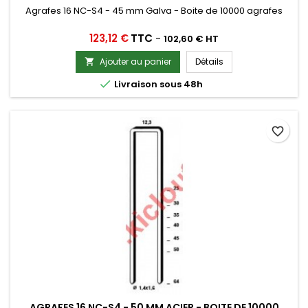
Agrafes 16 NC-S4 - 45 mm Galva - Boite de 10000 agrafes
Prix
123,12 €
TTC
-
102,60 € HT
Ajouter au panier
Détails


Livraison sous 48h
favorite_border
AGRAFES 16 NC-S4 - 50 MM ACIER - BOITE DE 10000