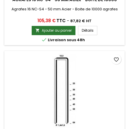
Agrafes 16 NC-S4 - 50 mm Acier - Boite de 10000 agrafes
Prix
105,38 €
TTC
-
87,82 € HT
Ajouter au panier
Détails


Livraison sous 48h
favorite_border