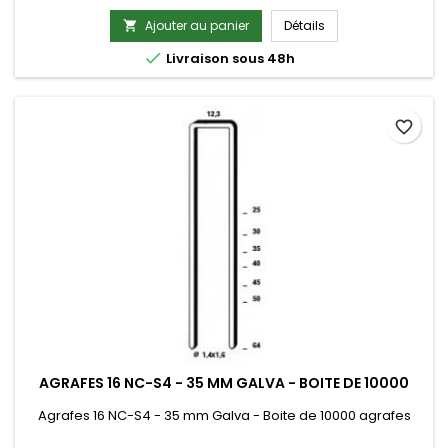
Ajouter au panier
Détails


Livraison sous 48h
favorite_border
AGRAFES 16 NC-S4 - 35 MM GALVA - BOITE DE 10000
Agrafes 16 NC-S4 - 35 mm Galva - Boite de 10000 agrafes