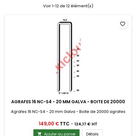
Voir 1-12 de 12 élément(s)
favorite_border
AGRAFES 16 NC-S4 - 20 MM GALVA - BOITE DE 20000
Agrafes 16 NC-S4 - 20 mm Galva - Boite de 20000 agrafes
Prix
149,00 €
TTC
-
124,17 € HT
Ajouter au panier
Détails
