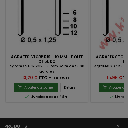
AGRAFES STCR5019 - 10 MM - BOITE
AGRAFES STCR50
DE 5000
DE
Agrafes STCR5019 - 10 mm Boite de 5000
Agrafes STCR5019 
agrafes
a
Prix
Prix
13,20 €
TTC
-
15,98 €
T
11,00 € HT
Ajouter au panier
Détails
Ajouter au




Livraison sous 48h
Livrai

PRODUITS