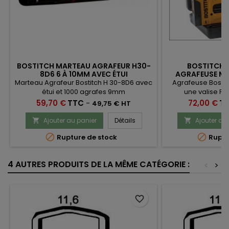
BOSTITCH MARTEAU AGRAFEUR H30-
BOSTITCH 
8D6 6 À 10MM AVEC ÉTUI
AGRAFEUSE MA
Marteau Agrafeur Bostitch H 30-8D6 avec
Agrafeuse Bostic
étui et 1000 agrafes 9mm
une valise PV
offertes.Utilise d
Prix
Prix
59,70 €
TTC
-
72,00 €
T
49,75 € HT
6 
Ajouter au panier
Détails
Ajouter au




Rupture de stock
Ruptu
4 AUTRES PRODUITS DE LA MÊME CATÉGORIE :
<
>
favorite_border