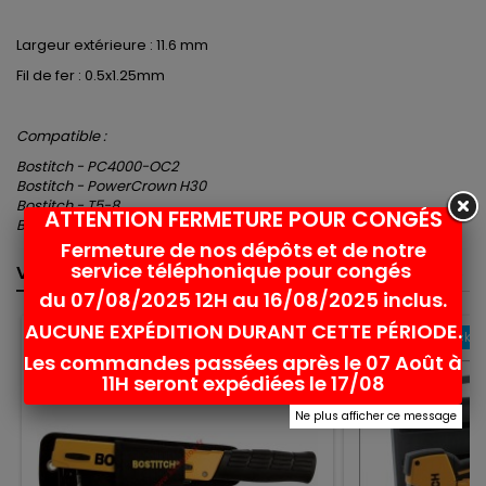
Largeur extérieure : 11.6 mm
Fil de fer : 0.5x1.25mm
Compatible :
Bostitch - PC4000-OC2
Bostitch - PowerCrown H30
Bostitch - T5-8
ATTENTION FERMETURE POUR CONGÉS
Bostitch - USO56
Fermeture de nos dépôts et de notre
service téléphonique pour congés
VOUS POURRIEZ AUSSI AIMER
<
>
du 07/08/2025 12H au 16/08/2025 inclus.
AUCUNE EXPÉDITION DURANT CETTE PÉRIODE.
Rupture de stock
Rupture de stock
favorite_border
Les commandes passées après le 07 Août à
11H seront expédiées le 17/08
Ne plus afficher ce message