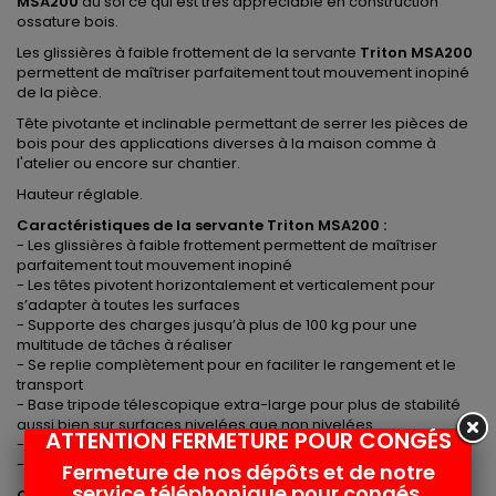
MSA200
au sol ce qui est très appréciable en construction
ossature bois.
Les glissières à faible frottement de la servante
Triton MSA200
permettent de maîtriser parfaitement tout mouvement inopiné
de la pièce.
Tête pivotante et inclinable permettant de serrer les pièces de
bois pour des applications diverses à la maison comme à
l'atelier ou encore sur chantier.
Hauteur réglable.
Caractéristiques de la servante Triton MSA200 :
- Les glissières à faible frottement permettent de maîtriser
parfaitement tout mouvement inopiné
- Les têtes pivotent horizontalement et verticalement pour
s’adapter à toutes les surfaces
- Supporte des charges jusqu’à plus de 100 kg pour une
multitude de tâches à réaliser
- Se replie complètement pour en faciliter le rangement et le
transport
- Base tripode télescopique extra-large pour plus de stabilité
aussi bien sur surfaces nivelées que non nivelées
ATTENTION FERMETURE POUR CONGÉS
- Tête réglable avec système de serrage intégré
- Hauteur réglable de 635 à 940 mm
Fermeture de nos dépôts et de notre
service téléphonique pour congés
Caractéristiques techniques Triton MSA200 :