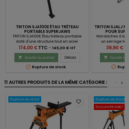
TRITON SJA100E ÉTAU TRÉTEAU
TRITON SJALJ M
PORTABLE SUPERJAWS
POUR SUPE
TRITON SJA100E Étau tréteau portable
Mordaches à bûch
doté d'une structure tout en acier
un serrage te
thermolaqué robuste pour une durée de
travailler en tout
Prix
Prix
174,00 €
TTC
-
39,90 €
T
145,00 € HT
service accrue. Force de serrage
avec les SuperJ
puissante, réglable jusqu'à 1 000 kg
Ajouter au panier
Détails
Ajouter au




Rupture de stock
Ruptu
11 AUTRES PRODUITS DE LA MÊME CATÉGORIE :
<
>
Rupture de stock
Rupture de stock
favorite_border
Exclusivité web !