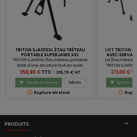
TRITON SJA100XL ÉTAU TRÉTEAU
LOT TRITON S
PORTABLE SUPERJAWS XXL
AVEC SERVAN
TRITON SJA100XL Étau tréteau portable
Lot Étau trétea
doté d'une structure tout en acier
TRITON SJA100
thermolaqué robuste pour une durée de
bûches et serv
Prix
Prix
258,90 €
TTC
-
271,00 €
T
215,75 € HT
service accrue. L’ouverture des
M
mâchoires permet de serrer des
Ajouter au panier
Détails
Ajouter au


matériaux jusqu’à 1 000 mm avec une


Rupture de stock
Ruptu
force de serrage puissante, réglable
jusqu'à 1 000 kg,

PRODUITS