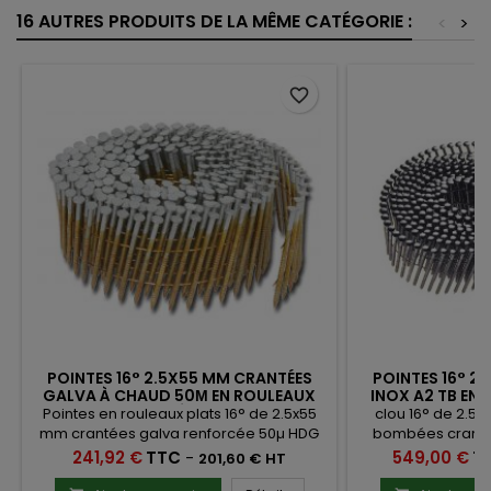
16 AUTRES PRODUITS DE LA MÊME CATÉGORIE :
<
>
favorite_border
POINTES 16° 2.5X55 MM CRANTÉES
POINTES 16° 2
GALVA À CHAUD 50Μ EN ROULEAUX
INOX A2 TB EN 
PLATS FIL MÉTAL X 9000
INO
Pointes en rouleaux plats 16° de 2.5x55
clou 16° de 2.5
mm crantées galva renforcée 50µ HDG
bombées crantée
par galvanisation à chaud liaison fil
liaison fil inox 
Prix
Prix
241,92 €
TTC
-
549,00 €
T
201,60 € HT
métallique Carton de 9000 clous
720