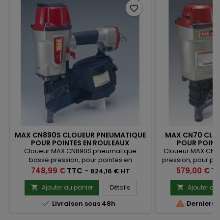
favorite_border
MAX CN890S CLOUEUR PNEUMATIQUE
MAX CN70 CLO
POUR POINTES EN ROULEAUX
POUR POINT
Cloueur MAX CN890S pneumatique
Cloueur MAX CN7
basse pression, pour pointes en
pression, pour poi
rouleaux plats 16° de 45 à 90mm
16° de 45 à 70mm 
Prix
Prix
748,99 €
TTC
-
579,00 €
T
624,16 € HT
Ajouter au panier
Détails
Ajouter au




Livraison sous 48h
Derniers a