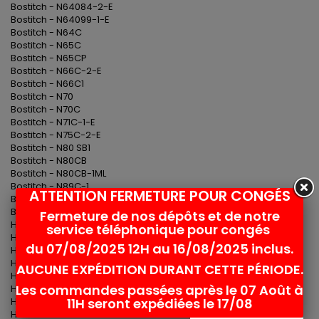
Bostitch - N64084-2-E
Bostitch - N64099-1-E
Bostitch - N64C
Bostitch - N65C
Bostitch - N65CP
Bostitch - N66C-2-E
Bostitch - N66C1
Bostitch - N70
Bostitch - N70C
Bostitch - N71C-1-E
Bostitch - N75C-2-E
Bostitch - N80 SB1
Bostitch - N80CB
Bostitch - N80CB-1ML
Bostitch - N89C-1
ATTENTION FERMETURE POUR CONGÉS
Bostitch - N89C-1P-E
Bostitch - N89C-2K-E
Fermeture de nos dépôts et de notre
Haubold - RNC 65S/WII
service téléphonique pour congés
Haubold - RNC 90B-S/W
du 07/08/2025 12H au 16/08/2025 inclus.
Hitachi - NV 65 AD
Hitachi - NV 65 AD3
AUCUNE EXPÉDITION DURANT CETTE PÉRIODE.
Hitachi - NV 65AC
Les commandes passées après le 07 Août à
Hitachi - NV65AD3
11H seront expédiées le 17/08
Hitachi - NV65AH
Hitachi - NV83A