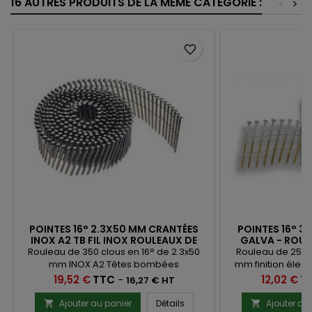
16 AUTRES PRODUITS DE LA MÊME CATÉGORIE :
<
>
favorite_border
POINTES 16° 2.3X50 MM CRANTÉES
POINTES 16° 3
INOX A2 TB FIL INOX ROULEAUX DE
GALVA - ROUL
350 CLOUS
Rouleau de 350 clous en 16° de 2.3x50
Rouleau de 250 c
mm INOX A2 Têtes bombées
mm finition élec
crantées. Rouleaux plats liaison fil inox
rouleaux plats l
Prix
Prix
19,52 €
TTC
-
12,02 €
T
16,27 € HT
pour bardage
Ajouter au panier
Détails
Ajouter au

