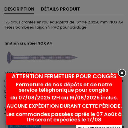
DESCRIPTION
DÉTAILS PRODUIT
175 clous crantés en rouleaux plats de 16° de 2.3x50 mm INOX A4
Têtes bombées liaison fil PVC pour bardage
finition crantée INOX A4
Têtes Bombées
ATTENTION FERMETURE POUR CONGÉS
Pour fixer des clous en rouleaux liaison fil PVC vous devez utiliser
Fermeture de nos dépôts et de notre
un cloueur à rouleaux compatible permettant d'éjecter la
service téléphonique pour congés
bande PVC par l'avant, tel que le Bostitch N66C2-E ou le Max
CN565S2
du 07/08/2025 12H au 16/08/2025 inclus.
AUCUNE EXPÉDITION DURANT CETTE PÉRIODE.
VOUS POURRIEZ AUSSI AIMER
<
>
Les commandes passées après le 07 Août à
11H seront expédiées le 17/08
Rupture de stock