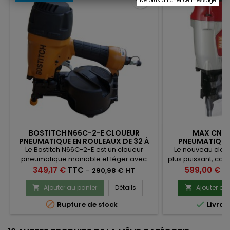
favorite_border
Ne plus afficher ce message
BOSTITCH N66C-2-E CLOUEUR
MAX CN56
PNEUMATIQUE EN ROULEAUX DE 32 À
PNEUMATIQUE 
65 MM
RO
Le Bostitch N66C-2-E est un cloueur
Le nouveau clou
pneumatique maniable et léger avec
plus puissant, com
réglage de profondeur pour pointes en
prédécesseur. 
Prix
Prix
349,17 €
TTC
-
599,00 €
T
290,98 € HT
rouleaux plat 16° de 32 à 65 mm et de
basse pression 
diamètre 2.03 à 2.5 mm
ossature bois, il
Ajouter au panier
Détails
Ajouter au


rouleaux plats 16° 


Rupture de stock
Livrai
et PVC 