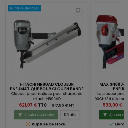
Rupture de stock
favorite_border
HITACHI NR90AD CLOUEUR
MAX SN883-9
PNEUMATIQUE POUR CLOU EN BANDE
PNEUMA
34°
Cloueur pneumatique pour charpente
Le cloueur pne
Hitachi NR90AD
90CH/34 allie er
et fiabilité. Idéal
Prix
Prix
621,07 €
TTC
-
599,00 €
T
517,56 € HT
fixation de b
te
Ajouter au panier
Détails
Ajouter au




Rupture de stock
Livrai