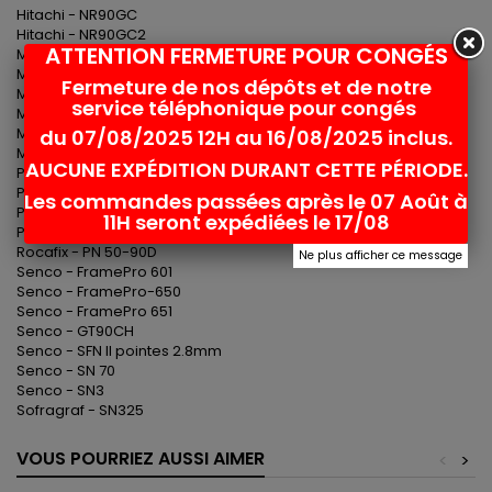
Hitachi - NR90GC
Hitachi - NR90GC2
ATTENTION FERMETURE POUR CONGÉS
Makita - AN943
Makita - GN900SE
Fermeture de nos dépôts et de notre
Makita - DBN900RTE
service téléphonique pour congés
Makita - DBN900ZK
Max - GS690 CH
du 07/08/2025 12H au 16/08/2025 inclus.
Max - SN883CH/34
AUCUNE EXPÉDITION DURANT CETTE PÉRIODE.
Paslode - F400
Paslode - IM325 / IM 325
Les commandes passées après le 07 Août à
Paslode - IM350 / IM 350
11H seront expédiées le 17/08
Paslode PSN90 / F350S
Rocafix - PN 50-90D
Ne plus afficher ce message
Senco - FramePro 601
Senco - FramePro-650
Senco - FramePro 651
Senco - GT90CH
Senco - SFN II pointes 2.8mm
Senco - SN 70
Senco - SN3
Sofragraf - SN325
VOUS POURRIEZ AUSSI AIMER
<
>