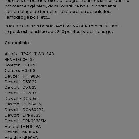
Les clous en bandes tête D 34 degrés sont très utilisés dans le
bâtiment en général, dans l'ossature bois, la charpente,
l'assemblage de fermette, la réparation de palettes,
l'emballage bois, etc...
Pack de clous en bande 34° LISSES ACIER Tête en D 3.1x80
Le pack est constitué de 2200 pointes livrées sans gaz
Compatible :
Alsafix - TRAK-IT W3-34D
BEA - D100-934
Bostitch - F33PT
Comrex - 3490
Deuzer - RHF9034
Dewalt - D51822
Dewalt - D51823
Dewalt - DCN930
Dewalt - DCN950
Dewalt - DCN692N
Dewalt - DCN692P2
Dewalt - DPN9033
Dewalt - DPN9033SM
Haubold - N 90 PA
Hitachi - NR83AA
Hitachi - NR90AD