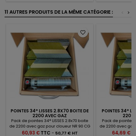
11 AUTRES PRODUITS DE LA MÊME CATÉGORIE :
<
>
favorite_border
POINTES 34° LISSES 2.8X70 BOITE DE
POINTES 34° LIS
2200 AVEC GAZ
2200 
Pack de pointes 34° LISSES 2.8x70 boite
Pack de pointes 3
de 2200 avec gaz pour cloueur NR 90 CG
de 2200 avec gaz 
(Compatible paslode IM350)
(Compatible
Prix
Prix
60,93 €
TTC
-
64,69 €
T
50,77 € HT