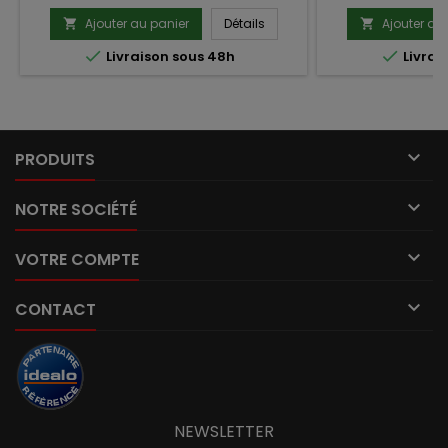
Ajouter au panier
Détails
Ajouter au




Livraison sous 48h
Livrai

PRODUITS

NOTRE SOCIÉTÉ

VOTRE COMPTE

CONTACT
NEWSLETTER