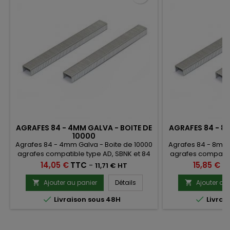
AGRAFES 84 - 4MM GALVA - BOITE DE
AGRAFES 84 - 8
10000
1
Agrafes 84 - 4mm Galva - Boite de 10000
Agrafes 84 - 8mm 
agrafes compatible type AD, SBNK et 84
agrafes compatibl
Prix
Prix
14,05 €
TTC
-
15,85 €
T
11,71 € HT
Ajouter au panier
Détails
Ajouter au




Livraison sous 48H
Livrai