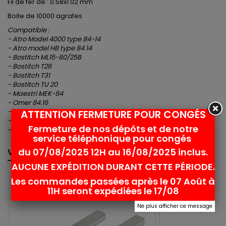
Fil de fer de : 0.58x1.02 mm
Boite de 10000 agrafes
Compatible :
- Atro Model 4000 type 84-14
- Atro model HB type 84 14
- Bostitch ML15-80/25B
- Bostitch T26
- Bostitch T31
- Bostitch TU 20
- Maestri MEK-84
- Omer 84.16
- Omer 84.16 SL
ATTENTION FERMETURE POUR CONGÉS
- Omer 84.16 V
Fermeture de nos dépôts et de notre
- Omer 84.16.1L
service téléphonique pour congés
du 07/08/2025 12H au 16/08/2025 inclus.
VOUS POURRIEZ AUSSI AIMER
<
>
AUCUNE EXPÉDITION DURANT CETTE PÉRIODE.
Les commandes passées après le 07 Août à
favorite_border
11H seront expédiées le 17/08
Ne plus afficher ce message