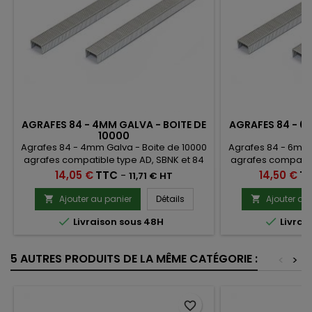
AGRAFES 84 - 4MM GALVA - BOITE DE
AGRAFES 84 - 6
10000
1
Agrafes 84 - 4mm Galva - Boite de 10000
Agrafes 84 - 6mm 
agrafes compatible type AD, SBNK et 84
agrafes compatibl
Prix
Prix
14,05 €
TTC
-
14,50 €
T
11,71 € HT
Ajouter au panier
Détails
Ajouter au




Livraison sous 48H
Livrai
5 AUTRES PRODUITS DE LA MÊME CATÉGORIE :
<
>
favorite_border