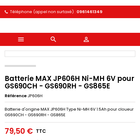
Téléphone (appel non surtaxé) :
0961461349



Batterie MAX JP606H Ni-MH 6V pour
GS690CH - GS690RH - GS865E
Référence
JP606H
Batterie d'origine MAX JP606H Type Ni-MH 6V 1.5Ah pour cloueur
GS690CH - GS690RH - GS865E
79,50 €
TTC