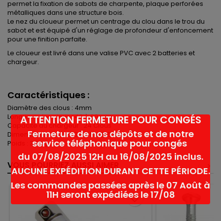
permet la fixation de sabots de charpente, plaque perforées
métalliques dans une structure bois.
Le nez du cloueur permet un centrage du clou dans le trou du
sabot et est équipé d'un réglage de profondeur d'enfoncement
pour une finition parfaite.
Le cloueur est livré dans une valise PVC avec 2 batteries et
chargeur.
Caractéristiques :
Diamètre des clous : 4mm
Longueur des clous : 40 à 60 mm
ATTENTION FERMETURE POUR CONGÉS
Capacité du chargeur : 24 Clous
Fermeture de nos dépôts et de notre
Dimension L x H x l: 393 x 108 x 355 mm
service téléphonique pour congés
Poids : 3.8 Kg
du 07/08/2025 12H au 16/08/2025 inclus.
VOUS POURRIEZ AUSSI AIMER
<
>
AUCUNE EXPÉDITION DURANT CETTE PÉRIODE.
Les commandes passées après le 07 Août à
11H seront expédiées le 17/08
favorite_border
Ne plus afficher ce message