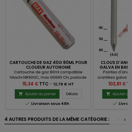
CARTOUCHE DE GAZ 40G 80ML POUR
CLOUS D'ANCR
CLOUEUR AUTONOME
GALVA EN BANDE
2000 POUR SAB
Cartouche de gaz 80ml compatible
Pointes d'anc
hitachi NR90GC, max GS690 CH, paslode
crantées galva en
IM350, etc...
de 2000 pour clo
Prix
Prix
15,34 €
TTC
-
102,81 €
T
12,78 € HT
Montana GSN34-6
Senco GT60N
Ajouter au panier
Détails
Ajouter au




Livraison sous 48h
Livrai
4 AUTRES PRODUITS DE LA MÊME CATÉGORIE :
<
>