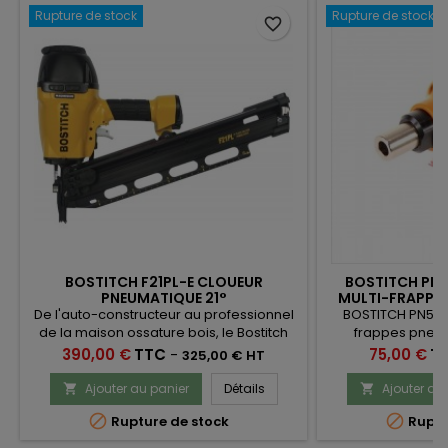
Rupture de stock
Rupture de stock
favorite_border
BOSTITCH F21PL-E CLOUEUR
BOSTITCH PN5
PNEUMATIQUE 21°
MULTI-FRAPPE
De l'auto-constructeur au professionnel
BOSTITCH PN50-E
de la maison ossature bois, le Bostitch
frappes pneum
F21PL-E est le cloueur pneumatique de
enfoncer de
Prix
Prix
390,00 €
TTC
-
75,00 €
T
325,00 € HT
charpente et d'ossature de référence. En
quelques seconde il se transforme en
Ajouter au panier
Détails
Ajouter au


cloueur d'ancrage avec le nez pour


Rupture de stock
Ruptu
connecteurs métalliques pour poser vos
sabots de panne et connecteurs