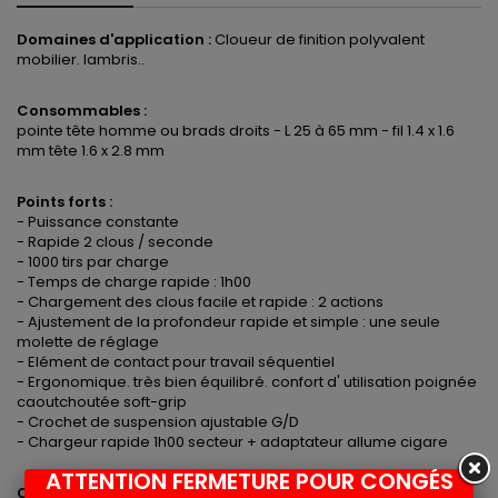
Domaines d'application :
Cloueur de finition polyvalent
mobilier. lambris..
Consommables :
pointe tête homme ou brads droits - L 25 à 65 mm - fil 1.4 x 1.6
mm tête 1.6 x 2.8 mm
Points forts :
- Puissance constante
- Rapide 2 clous / seconde
- 1000 tirs par charge
- Temps de charge rapide : 1h00
- Chargement des clous facile et rapide : 2 actions
- Ajustement de la profondeur rapide et simple : une seule
molette de réglage
- Elément de contact pour travail séquentiel
- Ergonomique. très bien équilibré. confort d' utilisation poignée
caoutchoutée soft-grip
- Crochet de suspension ajustable G/D
- Chargeur rapide 1h00 secteur + adaptateur allume cigare
ATTENTION FERMETURE POUR CONGÉS
Caractéristiques techniques: