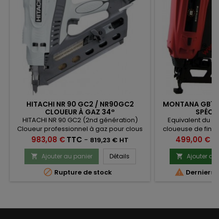
HITACHI NR 90 GC2 / NR90GC2
MONTANA GB16-
CLOUEUR À GAZ 34°
SPÉCIA
HITACHI NR 90 GC2 (2nd génération)
Equivalent du Pa
Cloueur professionnel à gaz pour clous
cloueuse de fini
bandes 34° de 45 à 90mm
est un cloueu
Prix
Prix
983,08 €
TTC
-
499,00 €
T
819,23 € HT
menuiserie offrant
dimension des clo
Ajouter au panier
Détails
Ajouter au


men


Rupture de stock
Derniers a