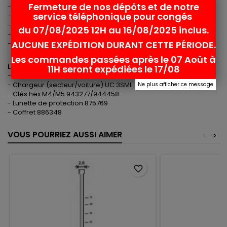
Fermeture de nos dépôts et de notre
- Puissance 3.6 V - 1.5 Ah Li-ion (pas d'effet mémoire)
service téléphonique pour congés
- Batterie EBM 315 Type Li-ion
- Chargeur UC 3SML
du 07/08/2025 12H au 16/08/2025 inclus.
- Dimensions 260 x 278 x 85 mm
AUCUNE EXPÉDITION DURANT CETTE PÉRIODE.
- Poids : 1.8 Kg (batterie et cartouche inclus)
Les commandes passées après le 07 Août à
Livré avec:
11H seront expédiées le 17/08
- 2 batteries 326299 (EBM 315)
- Chargeur (secteur/voiture) UC 3SML
Ne plus afficher ce message
- Clés hex M4/M5 943277/944458
- Lunette de protection 875769
- Coffret 886348
VOUS POURRIEZ AUSSI AIMER
<
>
favorite_border