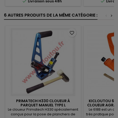


Livraison sous 48h
Livrai
6 AUTRES PRODUITS DE LA MÊME CATÉGORIE :
<
>
favorite_border
PRIMATECH H330 CLOUEUR À
KICLOUTOU 618
PARQUET MANUEL TYPE L
CLOUEUR AGRAF
Le cloueur Primatech H330 spécialement
Le 618B est un ou
conçus pour la pose de planchers de
très pratique pour