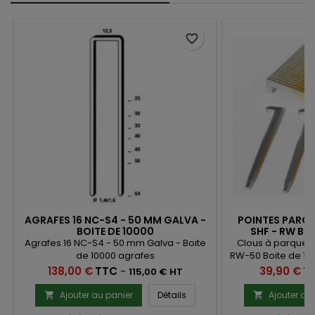
favorite_border
AGRAFES 16 NC-S4 - 50 MM GALVA -
POINTES PARQU
BOITE DE 10000
SHF - RW BO
BOSTIT
Agrafes 16 NC-S4 - 50 mm Galva - Boite
Clous à parquet 
de 10000 agrafes
RW-50 Boite de 10
parquets massi
Prix
Prix
138,00 €
TTC
-
39,90 €
T
115,00 € HT
Compatible Bosti
Ajouter au panier
Détails
Ajouter au

