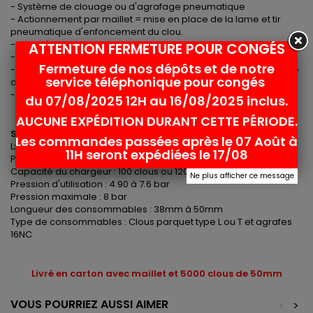
- Système de clouage ou d'agrafage pneumatique
- Actionnement par maillet = mise en place de la lame et tir
pneumatique d'enfoncement du clou.
- Poignée en caoutchouc pour une utilisation plus confortable
ATTENTION FERMETURE POUR CONGÉS
- Conception ergonomique pour moins de fatigue.
Fermeture de nos dépôts et de notre
- Tige de poussée en acier trempé pour une plus longue durée
service téléphonique pour congés
de vie
- Base composite anti-marque
du 07/08/2025 12H au 16/08/2025 inclus.
AUCUNE EXPÉDITION DURANT CETTE PÉRIODE.
Spécifications :
Les commandes passées après le 07 Août à
LxlxH : 472x90x568
11H seront expédiées le 17/08
Poids : 5 Kgs
Capacité du chargeur : 100 clous ou 120 agrafes
Ne plus afficher ce message
Pression d'utilisation : 4.90 à 7.6 bar
Pression maximale : 8 bar
Longueur des consommables : 38mm à 50mm
Type de consommables : Clous parquet type L ou T et agrafes
16NC
Livré en carton avec maillet et 5000 clous de 50mm
VOUS POURRIEZ AUSSI AIMER
<
>