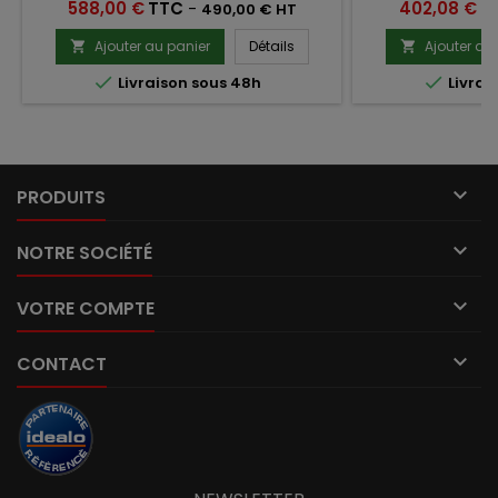
bois de 16 à 26 mm.Il utilise des clous
bois sur lambourd
Prix
Prix
588,00 €
TTC
-
402,08 €
T
490,00 € HT
type L de 38, 45 ou 50mm
d'épaisseur soit 
ag
Ajouter au panier
Détails
Ajouter au




Livraison sous 48h
Livrai

PRODUITS

NOTRE SOCIÉTÉ

VOTRE COMPTE

CONTACT