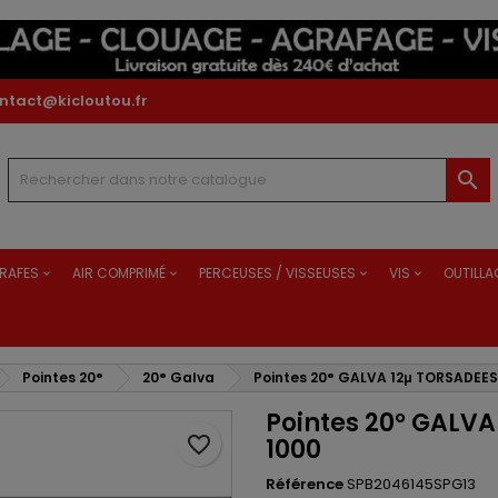
ntact@kicloutou.fr

RAFES
AIR COMPRIMÉ
PERCEUSES / VISSEUSES
VIS
OUTILLA
Pointes 20°
20° Galva
Pointes 20° GALVA 12µ TORSADEES 
Pointes 20° GALVA
favorite_border
1000
Référence
SPB2046145SPG13