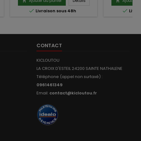
Ajouter au panier
Détails
Ajouter a




Livraison sous 48h
Livra
CONTACT
KICLOUTOU
LA CROIX D'ESTEIL 24200 SAINTE NATHALENE
Téléphone (appel non surtaxé) :
0961461349
Email:
contact@kicloutou.fr