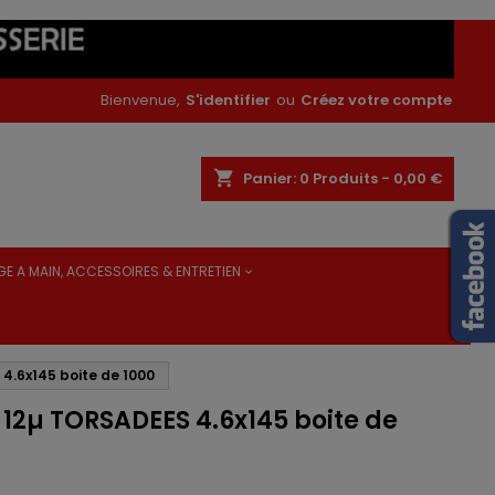
Bienvenue,
S'identifier
ou
Créez votre compte
shopping_cart
Panier:
0
Produits - 0,00 €
GE A MAIN, ACCESSOIRES & ENTRETIEN
4.6x145 boite de 1000
 12µ TORSADEES 4.6x145 boite de