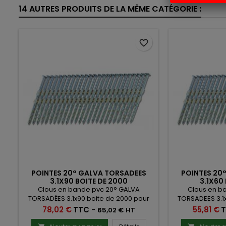
14 AUTRES PRODUITS DE LA MÊME CATÉGORIE :
favorite_border
POINTES 20° GALVA TORSADEES
POINTES 20
3.1X90 BOITE DE 2000
3.1X60
Clous en bande pvc 20° GALVA
Clous en b
TORSADÉES 3.1x90 boite de 2000 pour
TORSADEES 3.1
cloueur Bostitch F21PL, Hitachi NR90GR,
cloueur Bostitc
Prix
Prix
78,02 €
TTC
-
55,81 €
65,02 € HT
Makita AN922, Max SN90
Makita AN922, Ma