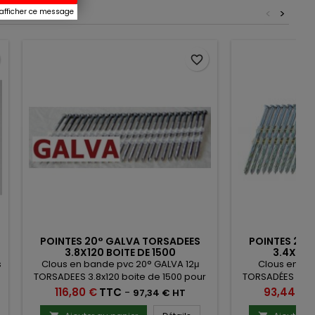
<
>
 afficher ce message
favorite_border
POINTES 20° GALVA TORSADEES
POINTES 20°
3.8X120 BOITE DE 1500
3.4X90 
s
Clous en bande pvc 20° GALVA 12μ
Clous en ba
TORSADEES 3.8x120 boite de 1500 pour
TORSADÉES 3.4x
cloueur Haubold RN 130 R et Senco STN-
cloueur Bostitch
Prix
Prix
116,80 €
TTC
-
93,44 €
97,34 € HT
130