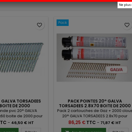
Ne plus
Pack
favorite_border
favorite_border
° GALVA TORSADEES
PACK POINTES 20° GALVA
 BOITE DE 2000
TORSADEES 2.8X70 BOITE DE 2000
AVEC GAZ
ande pvc 20° GALVA
Pack 2 cartouches de Gaz + 2000 clou
x60 boite de 2000 pour
20° GALVA TORSADEES 2.8x70 pour
h F21PL, Hitachi NR90GR,
cloueur Hitachi NR90GR, MAX GS690RH,
Prix
TTC
-
86,25 €
TTC
-
46,50 € HT
71,87 € HT
x SN90, Alsafix F 38/100
Alsafix TRAK-IT 20°, Alsafix TRAK-IT W3-
P1
21FRH.