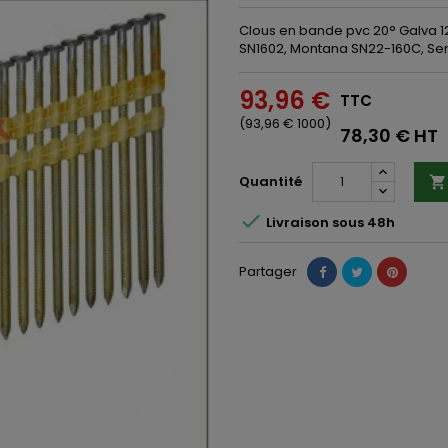
Clous en bande pvc 20° Galva 1
SN1602, Montana SN22-160C, Senc
93,96 €
TTC
(93,96 € 1000)
78,30 € HT
Quantité


Livraison sous 48h
Partager