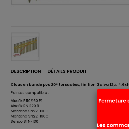
DESCRIPTION
DÉTAILS PRODUIT
Clous en bande pvc 20° torsadées, finition Galva 12μ, 4.6x1
Pointes compatible :
Fermeture 
Alsafix F 50/160 P1
Alsafix RN 220 R
Montana SN22-130C
Montana SN22-160C
Senco STN-130
Les command