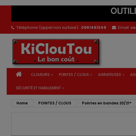
Téléphone (appel non surtaxé) :
0961461349
Email:
co
CLOUEURS
POINTES / CLOUS
AGRAFEUSES
AG
SÉCURITÉ ET HABILLEMENT
Home
POINTES / CLOUS
Pointes en bandes 20/21°