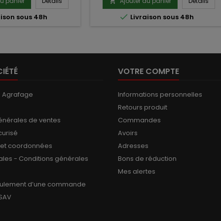
au panier
Détails
Ajouter au panier
Détails


aison sous 48h
Livraison sous 48h
IÉTÉ
VOTRE COMPTE
s Agrafage
Informations personnelles
Retours produit
énérales de ventes
Commandes
curisé
Avoirs
 et coordonnées
Adresses
ales - Conditions générales
Bons de réduction
Mes alertes
oulement d’une commande
 SAV