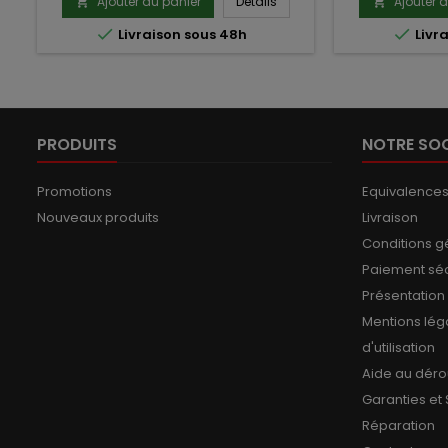
Ajouter au panier
Détails
Ajouter 




Livraison sous 48h
Livr
PRODUITS
NOTRE SOC
Promotions
Equivalence
Nouveaux produits
Livraison
Conditions g
Paiement sé
Présentation
Mentions lég
d'utilisation
Aide au dér
Garanties et
Réparation