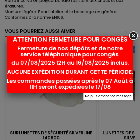
Verre incurvé en polycarbonate résistant aux chocs et aux
éraflures.
Monture légère. Pour l'atelier et le bricolage en général.
Conformes à la norme EN166.
VOUS POURRIEZ AUSSI AIMER
<
>
ATTENTION FERMETURE POUR CONGÉS
Fermeture de nos dépôts et de notre
Rupture de stock
favorite_border
service téléphonique pour congés
du 07/08/2025 12H au 16/08/2025 inclus.
AUCUNE EXPÉDITION DURANT CETTE PÉRIODE.
Les commandes passées après le 07 Août à
11H seront expédiées le 17/08
Ne plus afficher ce message
SURLUNETTES DE SÉCURITÉ SILVERLINE
LUNETTES DE SÉ
140800
SILVER