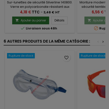
Sur-lunettes de sécurité Silverline 140800.
Monture moderne l
Verre en polycarbonate résistant aux
sécurité teintées 
éraflures et aux chocs,
offre une protect
Prix
Prix
4,18 €
TTC
-
6,56 €
T
3,48 € HT
travaux
Ajouter au panier
Détails
Ajouter au




Livraison sous 48h
Ruptu
6 AUTRES PRODUITS DE LA MÊME CATÉGORIE :
<
>
Rupture de stock
Rupture de stock
favorite_border