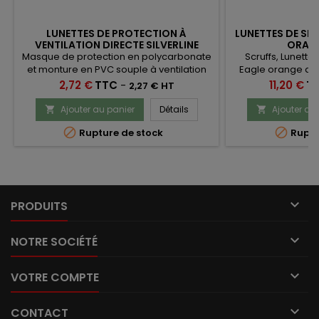
LUNETTES DE PROTECTION À
LUNETTES DE SÉ
VENTILATION DIRECTE SILVERLINE
ORANG
MSS160
Masque de protection en polycarbonate
Scruffs, Lunette
et monture en PVC souple à ventilation
Eagle orange av
directe Silverline MSS160, conformes à la
Prix
Prix
2,72 €
TTC
-
11,20 €
T
2,27 € HT
norme EN166.
Ajouter au panier
Détails
Ajouter au




Rupture de stock
Ruptu

PRODUITS

NOTRE SOCIÉTÉ

VOTRE COMPTE

CONTACT