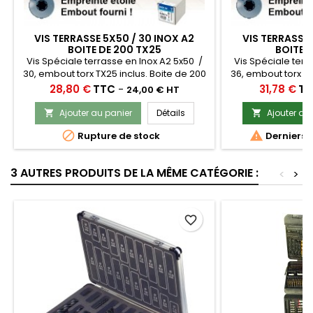
VIS TERRASSE 5X50 / 30 INOX A2
VIS TERRASSE 
BOITE DE 200 TX25
BOITE 
Vis Spéciale terrasse en Inox A2 5x50 /
Vis Spéciale terr
30, embout torx TX25 inclus. Boite de 200
36, embout torx TX
vis. Tête fraisée, filetage partiel. Idéal
vis. Tête fraisée,
Prix
Prix
28,80 €
TTC
-
31,78 €
TT
24,00 € HT
pour la fixation de vos lames de terrasse
pour la fixation d
Ajouter au panier
Détails
Ajouter au




Rupture de stock
Derniers a
3 AUTRES PRODUITS DE LA MÊME CATÉGORIE :
<
>
favorite_border