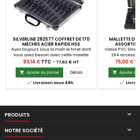
SILVERLINE 282577 COFFRET DE 170
MALLETTE DE
MÈCHES ACIER RAPIDE HSS
ASSORTIS 
Ayez toujours sous la main le foret dont
Valise PVC Silver
vous avez besoin avec cette malette
204 accessoi
aluminium 170 mèches Silverline 282577.
visseuse tel que d
Prix
Prix
93,14 €
TTC
-
75,00 €
T
77,62 € HT
Cet assortiment pratique de 1 à 10 mm
de vissage, des 
sera le compagnon favori de votre
Ajouter au panier
Détails
Ajouter au


perceuse.


Livraison sous 48h
Livrai

PRODUITS

NOTRE SOCIÉTÉ