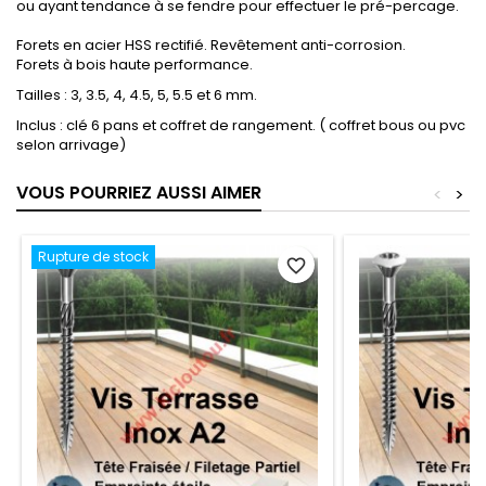
ou ayant tendance à se fendre pour effectuer le pré-percage.
Forets en acier HSS rectifié. Revêtement anti-corrosion.
Forets à bois haute performance.
Tailles : 3, 3.5, 4, 4.5, 5, 5.5 et 6 mm.
Inclus : clé 6 pans et coffret de rangement. ( coffret bous ou pvc
selon arrivage)
VOUS POURRIEZ AUSSI AIMER
<
>
Rupture de stock
favorite_border