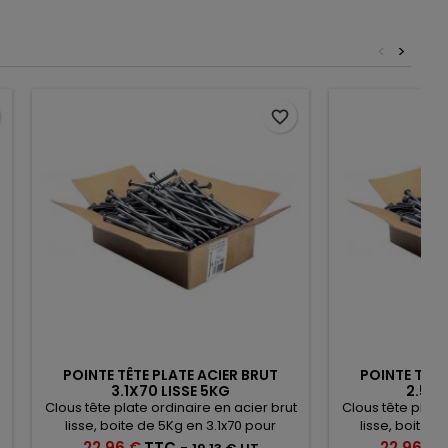
<
>
favorite_border
POINTE TÊTE PLATE ACIER BRUT
POINTE TÊTE
3.1X70 LISSE 5KG
2.5X5
Clous tête plate ordinaire en acier brut
Clous tête plate
lisse, boite de 5Kg en 3.1x70 pour
lisse, boite 
fixation bois
fix
Prix
Prix
22,96 €
TTC
-
22,96 €