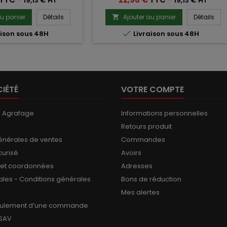
19,13 € HT
19,13 € HT
au panier
Détails
Ajouter au panier
Détails


ison sous 48H
Livraison sous 48H
IÉTÉ
VOTRE COMPTE
s Agrafage
Informations personnelles
Retours produit
énérales de ventes
Commandes
curisé
Avoirs
 et coordonnées
Adresses
ales - Conditions générales
Bons de réduction
Mes alertes
oulement d’une commande
 SAV