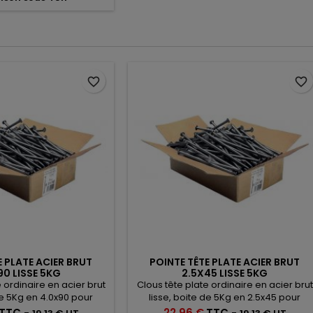
favorite_border
favorite_border
E PLATE ACIER BRUT
POINTE TÊTE PLATE ACIER BRUT
90 LISSE 5KG
2.5X45 LISSE 5KG
 ordinaire en acier brut
Clous tête plate ordinaire en acier brut
de 5Kg en 4.0x90 pour
lisse, boite de 5Kg en 2.5x45 pour
 bois de structure
fixation bois
Prix
TTC
-
22,96 €
TTC
-