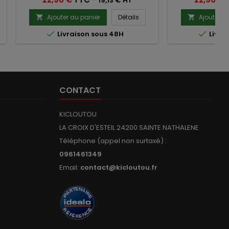
19,13 € HT
Ajouter au panier
Détails
Ajouter a




Livraison sous 48H
Livra
CONTACT
KICLOUTOU
LA CROIX D'ESTEIL 24200 SAINTE NATHALENE
Téléphone (appel non surtaxé) :
0961461349
Email:
contact@kicloutou.fr