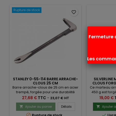
Rupture de stock
favorite_border
Fermeture 
Les command
STANLEY 0-55-114 BARRE ARRACHE-
SILVERLINE
CLOUS 25 CM
CLOUS FORGÉ
Barre arrache-clous de 25 cm en acier
Ce marteau arr
trempé, forgée pour une durabilité
450 g est forg
accrue.Poli et biseauté pour pénétrer
plus de solidi
Prix
Prix
27,68 €
TTC
-
19,00 €
23,07 € HT
facilement sous la tête du clou.La partie
poignée en cao
coudée est munie d'un talon qui peut
et anti-ch
Ajouter au panier
Détails
Ajouter 


servir de petit marteau.


Rupture de stock
Livr