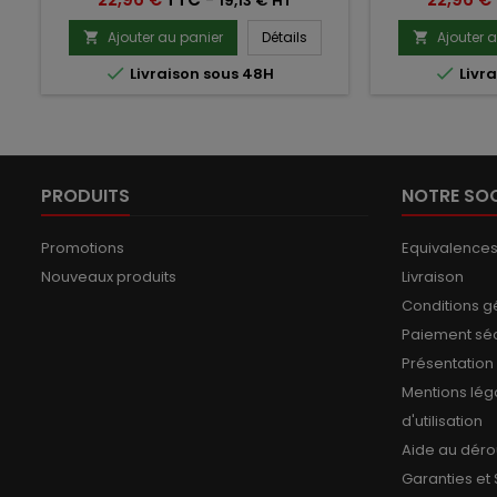
19,13 € HT
Ajouter au panier
Détails
Ajouter 




Livraison sous 48H
Livra
PRODUITS
NOTRE SOC
Promotions
Equivalence
Nouveaux produits
Livraison
Conditions g
Paiement sé
Présentation
Mentions lég
d'utilisation
Aide au dér
Garanties et