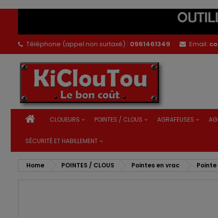
Téléphone (appel non surtaxé) :
0961461349
Email:
co
CLOUEURS
POINTES / CLOUS
AGRAFEUSES
AG
SÉCURITÉ ET HABILLEMENT
Home
POINTES / CLOUS
Pointes en vrac
Pointe