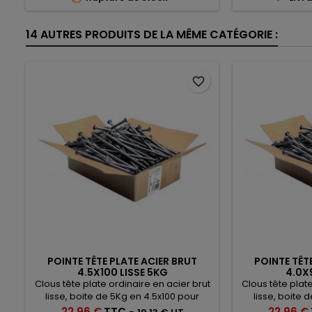
14 AUTRES PRODUITS DE LA MÊME CATÉGORIE :
favorite_border
POINTE TÊTE PLATE ACIER BRUT
POINTE TÊT
4.5X100 LISSE 5KG
4.0X
Clous tête plate ordinaire en acier brut
Clous tête plate
lisse, boite de 5Kg en 4.5x100 pour
lisse, boite 
fixation bois de charpente
fixation
Prix
Prix
22,96 €
TTC
-
22,96 €