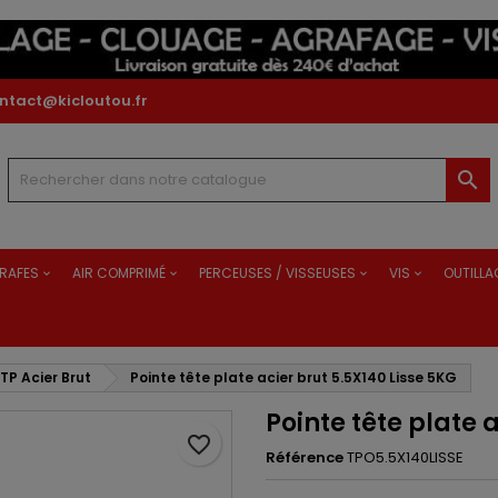
ntact@kicloutou.fr

RAFES
AIR COMPRIMÉ
PERCEUSES / VISSEUSES
VIS
OUTILLA
 TP Acier Brut
Pointe tête plate acier brut 5.5X140 Lisse 5KG
Pointe tête plate 
favorite_border
Référence
TPO5.5X140LISSE