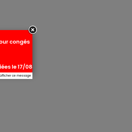
pour congés
ées le 17/08
 afficher ce message