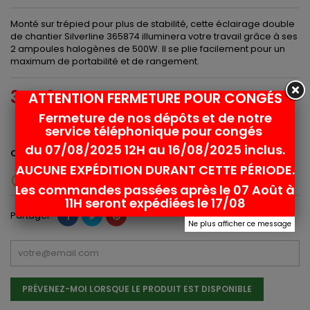
Monté sur trépied pour plus de stabilité, cette éclairage double
de chantier Silverline 365874 illuminera votre travail grâce à ses
2 ampoules halogènes de 500W. Il se plie facilement pour un
maximum de portabilité et de rangement.
34,03 €
ATTENTION FERMETURE POUR CONGÉS
TTC
Fermeture de nos dépôts et de notre
28,36 € HT
service téléphonique pour congés
du 07/08/2025 12H au 16/08/2025 inclus.
Ajouter au panier
Quantité

AUCUNE EXPÉDITION DURANT CETTE PÉRIODE.

Rupture de stock
Les commandes passées après le 07 Août à
11H seront expédiées le 17/08
Partager
Ne plus afficher ce message
PRÉVENEZ-MOI LORSQUE LE PRODUIT EST DISPONIBLE