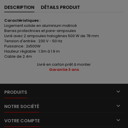
DESCRIPTION
DÉTAILS PRODUIT
Caractéristiques :
Logement solide en aluminium matricé
Barres protectrices et pare-ampoules
Livré avec 2 ampoules halogènes 500 W de 78 mm
Tension d'entrée : 230 V - 50 Hz
Puissance : 2x500W
Hauteur réglable : 1.3m à 1.9 m
Cable de 2.4m
Livré en carton prêt à monter
Garantie 3 ans

PRODUITS

NOTRE SOCIÉTÉ

VOTRE COMPTE