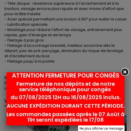
- Tête disque : résistance supérieure à l'arrachement et à la
traction, vissage encore plus rapide et avec moins d'effort que
pour la tête fraisée
- Acier spécial permettant une torsion à 90° pour eviter la casse
- Lubrification spéciale
- Moletage pour réduire l'effort de vissage, entrainement plus
rapide, gain d'énergie et de temps
- Filetage à pas gros
- Filetage d'accochage breveté, meilleur accorche dès le
départ, pas de pré-perçage, diminution du risque de fendage
et d'éclatement du bois
- Filetage jusqu'à la pointe
ATTENTION FERMETURE POUR CONGÉS
Boite de 50 Vis Torx 40
Fermeture de nos dépôts et de notre
Dimension 8x340
Longueur de filetage 100
service téléphonique pour congés
du 07/08/2025 12H au 16/08/2025 inclus.
VOUS POURRIEZ AUSSI AIMER
<
>
AUCUNE EXPÉDITION DURANT CETTE PÉRIODE.
Les commandes passées après le 07 Août à
Rupture de stock
Rupture de stock
11H seront expédiées le 17/08
favorite_border
Ne plus afficher ce message