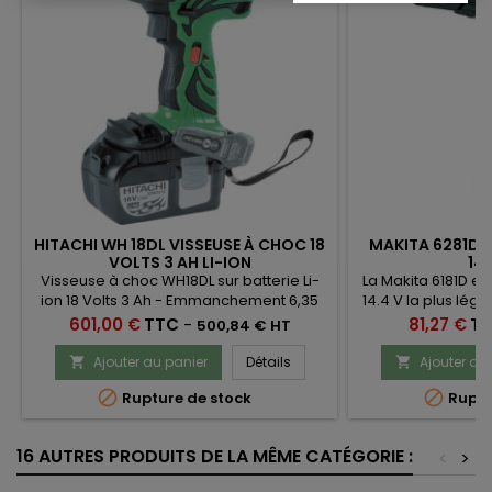
HITACHI WH 18DL VISSEUSE À CHOC 18
MAKITA 6281DZ
VOLTS 3 AH LI-ION
14
Visseuse à choc WH18DL sur batterie Li-
La Makita 6181D es
ion 18 Volts 3 Ah - Emmanchement 6,35
14.4 V la plus lég
mm 1/4”
de sa catégorieLiv
Prix
Prix
601,00 €
TTC
-
81,27 €
T
500,84 € HT
ni c
Ajouter au panier
Détails
Ajouter au




Rupture de stock
Ruptu
16 AUTRES PRODUITS DE LA MÊME CATÉGORIE :
<
>