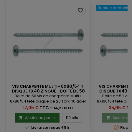
Rupture de stock
favorite_border
VIS CHARPENTE MULTI+ 8X80/54 T.
VIS CHARPENTE 
DISQUE TX40 ZINGUÉ - BOITE DE 50
DISQUE TX40 ZI
Boite de 50 vis de charpente Multi+
Boite de 50 vis
8X80/54 tête disque de 20 Torx 40 acier
8X160/84 tête disq
zingué banc homologuées pour la
zingué banc h
Prix
Prix
17,05 €
TTC
-
35,95 €
T
14,21 € HT
construction bois
constr
Ajouter au panier
Détails
Ajouter au




Livraison sous 48h
Ruptu