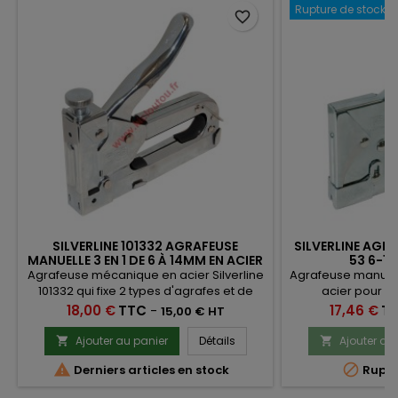
Rupture de stock
favorite_border
SILVERLINE 101332 AGRAFEUSE
SILVERLINE AGRA
MANUELLE 3 EN 1 DE 6 À 14MM EN ACIER
53 6-1
Agrafeuse mécanique en acier Silverline
Agrafeuse manuelle
101332 qui fixe 2 types d'agrafes et de
acier pour us
clous différents de 6 à 15 mm.Agrafe
amortisseur cao
Prix
Prix
18,00 €
TTC
-
17,46 €
T
15,00 € HT
cavalier et agrafe droite. Clou tête
l'artisanat, 
homme.
bricolage.L'outil i
Ajouter au panier
Détails
Ajouter au


film sous-toitur


Derniers articles en stock
Ruptu
d'étoffes, nylons
b