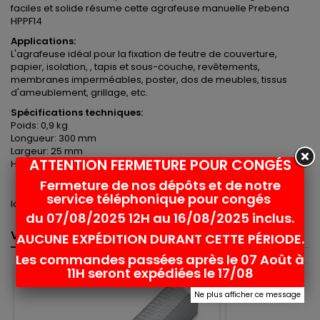
faciles et solide résume cette agrafeuse manuelle Prebena
HPPF14
Applications:
L'agrafeuse idéal pour la fixation de feutre de couverture,
papier, isolation, , tapis et sous-couche, revêtements,
membranes imperméables, poster, dos de meubles, tissus
d'ameublement, grillage, etc.
Spécifications techniques:
Poids: 0,9 kg
Longueur: 300 mm
Largeur: 25 mm
ATTENTION FERMETURE POUR CONGÉS
Hauteur: 50 mm
Fermeture de nos dépôts et de notre
service téléphonique pour congés
Idéal pour la fixation de film sous-toitures , de pare-vapeur
du 07/08/2025 12H au 16/08/2025 inclus.
VOUS POURRIEZ AUSSI AIMER
<
>
AUCUNE EXPÉDITION DURANT CETTE PÉRIODE.
Les commandes passées après le 07 Août à
11H seront expédiées le 17/08
favorite_border
Ne plus afficher ce message