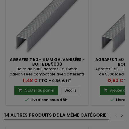
AGRAFES T 50 - 6 MM GALVANISÉES -
AGRAFES T 50 -
BOITE DE 5000
BOIT
Boîte de 5000 agrafes T50 6mm
Agrafes T 50 - 8 
galvanisées compatible avec différents
de 5000 Idéal po
modèles d'agrafeuses. Agrafes fines
sous-toitures
Prix
Prix
11,48 €
TTC
-
12,90 €
T
9,56 € HT
idéales pour la pose de films sous
d'étoffes, nylons
toiture, bâches, isolation, etc.
b
Ajouter au panier
Détails
Ajouter au




Livraison sous 48h
Livrai
14 AUTRES PRODUITS DE LA MÊME CATÉGORIE :
<
>