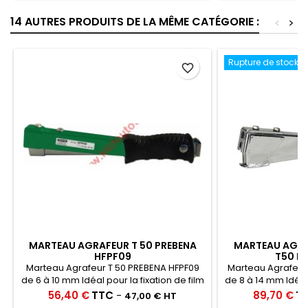
14 AUTRES PRODUITS DE LA MÊME CATÉGORIE :
<
>
Rupture de stock
favorite_border
MARTEAU AGRAFEUR T 50 PREBENA
MARTEAU AGRA
HFPF09
T50 DE
Marteau Agrafeur T 50 PREBENA HFPF09
Marteau Agrafeur
de 6 à 10 mm Idéal pour la fixation de film
de 8 à 14 mm Idéal 
sous-toitures , de pare-vapeur,
sous-toitures, r
Prix
Prix
56,40 €
TTC
-
89,70 €
T
47,00 € HT
d'étoffes, nylons, étiquettes, cartons,
pare-vapeur, pap