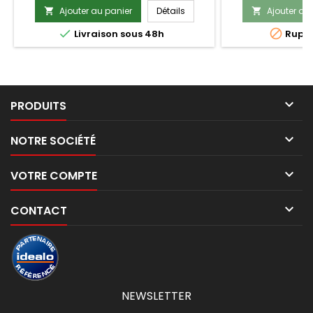
bâches.
Ce produit est 
Ajouter au panier
Détails
Ajouter au




Livraison sous 48h
Ruptu

PRODUITS

NOTRE SOCIÉTÉ

VOTRE COMPTE

CONTACT
NEWSLETTER