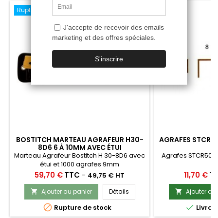
Ne plus afficher ce message
Rupture de stock
favorite_border
BOSTITCH MARTEAU AGRAFEUR H30-
AGRAFES STCR501
8D6 6 À 10MM AVEC ÉTUI
Marteau Agrafeur Bostitch H 30-8D6 avec
Agrafes STCR5019
étui et 1000 agrafes 9mm
a
Prix
Prix
59,70 €
TTC
-
11,70 €
T
49,75 € HT
Ajouter au panier
Détails
Ajouter au




Rupture de stock
Livrai