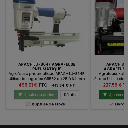
APACH LU-864F AGRAFEUSE
APACH SI
PNEUMATIQUE
AGRAFEUSE-
Agrafeuse pneumatique APACH LU-864F.
Agrafeuse-clo
Utilise des agrafes G5562 de 25 à 64 mm
Siroco Utilise clo
Ce produit est remplacé par l'Apach LU-
agrafes 
Prix
Prix
496,01 €
TTC
-
227,56 €
T
413,34 € HT
1580F
Ajouter au panier
Détails
Ajouter au




Rupture de stock
Livrai