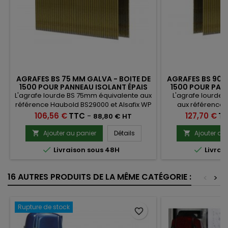
AGRAFES BS 75 MM GALVA - BOITE DE
AGRAFES BS 90 
1500 POUR PANNEAU ISOLANT ÉPAIS
1500 POUR PAN
L'agrafe lourde BS 75mm équivalente aux
L'agrafe lourde
référence Haubold BS29000 et Alsafix WP
aux référence 
est idéale pour l'agrafage d'isolants
Alsafix WP est i
Prix
Prix
106,56 €
TTC
-
127,70 €
T
88,80 € HT
épais type Pavatex diffutherm en Maison
d'isolants épais t
Ossature Bois.Carton de 1500 agrafes BS
en Maison Ossatur
Ajouter au panier
Détails
Ajouter au


galvanisées
agrafes B


Livraison sous 48H
Livrai
16 AUTRES PRODUITS DE LA MÊME CATÉGORIE :
<
>
Rupture de stock
favorite_border