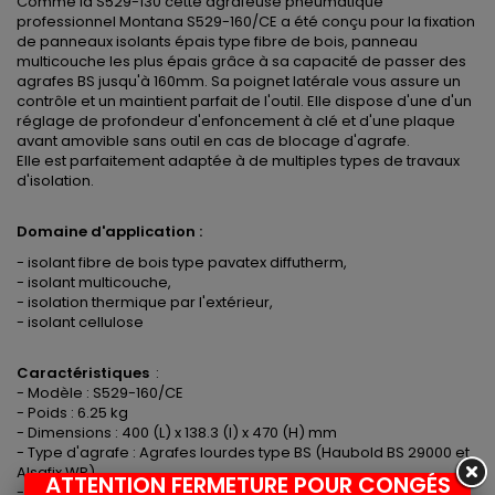
Comme la S529-130 cette agrafeuse pneumatique
professionnel Montana S529-160/CE a été conçu pour la fixation
de panneaux isolants épais type fibre de bois, panneau
multicouche les plus épais grâce à sa capacité de passer des
agrafes BS jusqu'à 160mm. Sa poignet latérale vous assure un
contrôle et un maintient parfait de l'outil. Elle dispose d'une d'un
réglage de profondeur d'enfoncement à clé et d'une plaque
avant amovible sans outil en cas de blocage d'agrafe.
Elle est parfaitement adaptée à de multiples types de travaux
d'isolation.
Domaine d'application :
- isolant fibre de bois type pavatex diffutherm,
- isolant multicouche,
- isolation thermique par l'extérieur,
- isolant cellulose
Caractéristiques
:
- Modèle : S529-160/CE
- Poids : 6.25 kg
- Dimensions : 400 (L) x 138.3 (l) x 470 (H) mm
- Type d'agrafe : Agrafes lourdes type BS (Haubold BS 29000 et
Alsafix WP)
ATTENTION FERMETURE POUR CONGÉS
- Longueur des agrafes : 65 à 160mm