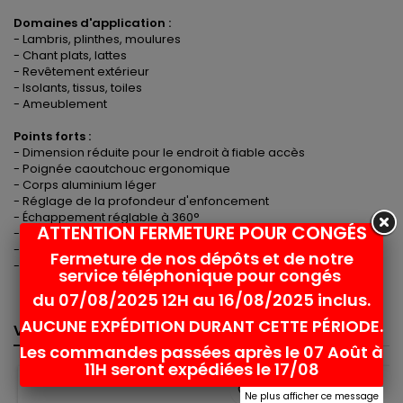
Domaines d'application :
- Lambris, plinthes, moulures
- Chant plats, lattes
- Revêtement extérieur
- Isolants, tissus, toiles
- Ameublement
Points forts :
- Dimension réduite pour le endroit à fiable accès
- Poignée caoutchouc ergonomique
- Corps aluminium léger
- Réglage de la profondeur d'enfoncement
- Échappement réglable à 360°
ATTENTION FERMETURE POUR CONGÉS
- Gâchette double sécurité
- Chargement latéral
Fermeture de nos dépôts et de notre
- Visualisation des consommables chargés
service téléphonique pour congés
Garantie 3 ans - Livré en carton
du 07/08/2025 12H au 16/08/2025 inclus.
AUCUNE EXPÉDITION DURANT CETTE PÉRIODE.
VOUS POURRIEZ AUSSI AIMER
<
>
Les commandes passées après le 07 Août à
11H seront expédiées le 17/08
favorite_border
Ne plus afficher ce message