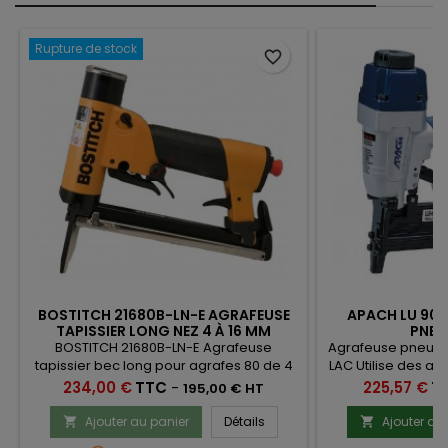
Rupture de stock
favorite_border
BOSTITCH 21680B-LN-E AGRAFEUSE
APACH LU 904
TAPISSIER LONG NEZ 4 À 16 MM
PNEU
BOSTITCH 21680B-LN-E Agrafeuse
Agrafeuse pneum
tapissier bec long pour agrafes 80 de 4
LAC Utilise des ag
à 16 mm
Prix
Prix
234,00 €
TTC
-
225,57 €
T
195,00 € HT
Ajouter au panier
Détails
Ajouter au

