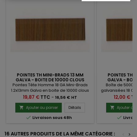
POINTES TH MINI-BRADS 13 MM
POINTES TH 
GALVA - BOITE DE 10000 CLOUS
GALVA - BOI
Pointes Tête Homme 18 GA Mini-Brads
Boîte de 5000 
1.2x13mm Galva en boite de 10000 clous
galvanisées 18 GA 
pour agencement, meuble, petite
pour agrafeuse e
Prix
Prix
19,87 €
TTC
-
12,00 €
T
16,56 € HT
menuiserie, moulure, baguette,
finition utilisés p
parclose, encadrement, décoration,
d'agencement, 
Ajouter au panier
Détails
Ajouter au


modélisme...
moulure, parclos


Livraison sous 48h
Livrai
16 AUTRES PRODUITS DE LA MÊME CATÉGORIE :
<
>