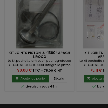
KIT JOINTS PISTON LU-1580F APACH
KIT JOINTS P
SIROCO
APAC
Le kit pochette entretien pour agrafeuse
Le kit pochette en
APACH SIROCO LU1580F intègre le piston
APACH SIROCO 
et le percuteur assemblés ainsi que les
intègre le pis
Prix
Prix
90,00 €
TTC
-
75,11 €
TT
75,00 € HT
joints qui vont avec.
assemblés ainsi q
Ajouter au panier
Détails
Ajouter au




Livraison sous 48h
Livrai