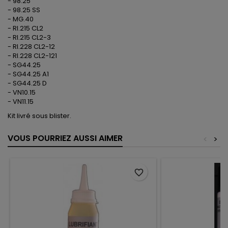
- 98.25
- 98.25 SS
- MG.40
- RI.215 CL2
- RI.215 CL2-3
- RI.228 CL2-12
- RI.228 CL2-121
- SG44.25
- SG44.25 A1
- SG44.25 D
- VN10.15
- VN11.15
Kit livré sous blister.
VOUS POURRIEZ AUSSI AIMER
<
>
favorite_border