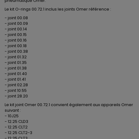
pneumatique Omer.
Le kit O-rings 00.72.1 inclus les joints Omer référence :
- joint 00.08
- joint 00.09
- joint 00.14
- joint 00.15
- joint 00.16
- joint 00.18
- joint 00.38
- joint 01.32
- joint 01.35
- joint 01.38
- joint 01.40
- joint 01.41
- joint 02.28
- joint 10.55
- joint 28.20
Le kit joint Omer 00.72.1 convient également aux appareils Omer
suivant :
- 10J25
- 12.25 CLD3
- 12.25 CLT2
- 12.25 CLT2-3
- 12.25 CLT3