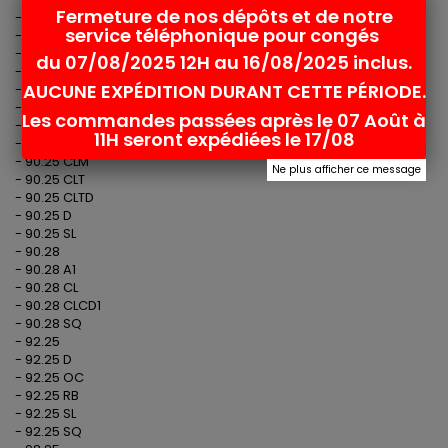
Fermeture de nos dépôts et de notre
- 65.25
service téléphonique pour congés
- 65.25 A1
- 80.25
du 07/08/2025 12H au 16/08/2025 inclus.
- 80.25 CLT
AUCUNE EXPÉDITION DURANT CETTE PÉRIODE.
- 80.25 ROC-31
- 83P.215
Les commandes passées après le 07 Août à
- 90.208 CLD-5001
11H seront expédiées le 17/08
- 90.25 CLD
- 90.25 CLM
Ne plus afficher ce message
- 90.25 CLT
- 90.25 CLTD
- 90.25 D
- 90.25 SL
- 90.28
- 90.28 A1
- 90.28 CL
- 90.28 CLCD1
- 90.28 SQ
- 92.25
- 92.25 D
- 92.25 OC
- 92.25 RB
- 92.25 SL
- 92.25 SQ