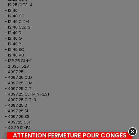
- 12.25 CLT3-4
- 12.40
- 12.40 CD
- 12.40 CL2-1
- 12.40 CL2-3
- 12.40 D
- 12.40 G
- 12.40 P
- 12.40 SQ
- 12.40 VD
- 12P.25 CL4-1
- 210SL-152V
- 4097.25
- 4097.25 CLD
- 4097.25 CLM
- 4097.25 CLT
- 4097.25 CLT MINIREST
- 4097.25 CLT-3
- 4097.25 D1
- 4097.25 SL
- 4097.25 SS
- 409725 CLT
- 42.20 SL-F4
- 42.20 SL-P9
ATTENTION FERMETURE POUR CONGÉS
- 64.25 SS