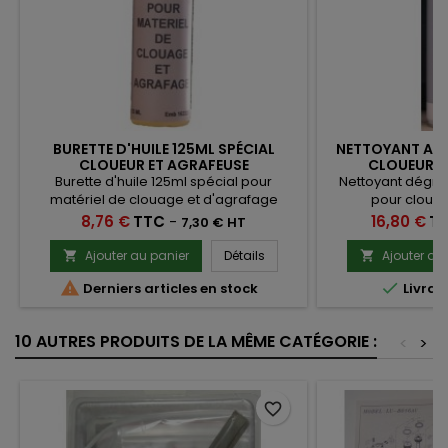
BURETTE D'HUILE 125ML SPÉCIAL
NETTOYANT AÉ
CLOUEUR ET AGRAFEUSE
CLOUEURS 
Burette d'huile 125ml spécial pour
Nettoyant dégra
matériel de clouage et d'agrafage
pour cloueu
Prix
Prix
8,76 €
TTC
-
16,80 €
T
7,30 € HT
Ajouter au panier
Détails
Ajouter au




Derniers articles en stock
Livrai
10 AUTRES PRODUITS DE LA MÊME CATÉGORIE :
<
>
favorite_border