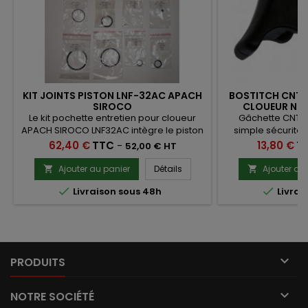
KIT JOINTS PISTON LNF-32AC APACH
BOSTITCH CNTK
SIROCO
CLOUEUR N89
Le kit pochette entretien pour cloueur
Gâchette CNTK5
APACH SIROCO LNF32AC intègre le piston
simple sécurité 
et le percuteur assemblés ainsi que les
cloueur N89C
Prix
Prix
62,40 €
TTC
-
13,80 €
T
52,00 € HT
joints qui vont avec.
Ajouter au panier
Détails
Ajouter au




Livraison sous 48h
Livrai

PRODUITS

NOTRE SOCIÉTÉ