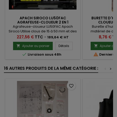
APACH SIROCO LU50FAC
BURETTE D'HU
AGRAFEUSE-CLOUEUR 2 EN 1
CLOUEUR 
Agrafeuse-cloueur LU50FAC Apach
Burette d'huile
Siroco Utilise clous de 15 à 50 mm et des
matériel de cl
agrafes de 15 à 40 mm
Prix
Prix
227,56 €
TTC
-
8,76 €
T
189,64 € HT
Ajouter au panier
Détails
Ajouter au




Livraison sous 48h
Derniers a
16 AUTRES PRODUITS DE LA MÊME CATÉGORIE :
<
>
favorite_border