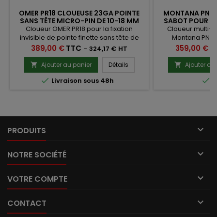
OMER PR18 CLOUEUSE 23GA POINTE
MONTANA PN34
SANS TÊTE MICRO-PIN DE 10-18 MM
SABOT POUR PO
Cloueur OMER PR18 pour la fixation
Cloueur multi-
invisible de pointe finette sans tête de
Montana PN34
0.6mm de 10 à 18 mm
d'ancrage de 40 et
Prix
Prix
389,00 €
TTC
-
359,00 €
T
324,17 € HT
de sabot 
Ajouter au panier
Détails
Ajouter au




Livraison sous 48h
E

PRODUITS

NOTRE SOCIÉTÉ

VOTRE COMPTE

CONTACT