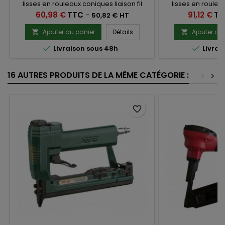
lisses en rouleaux coniques liaison fil
lisses en rouleau
métallique.Carton de 14000 clous
métallique.Car
Prix
Prix
60,98 €
TTC
-
91,12 €
TT
50,82 € HT
Ajouter au panier
Détails
Ajouter au




Livraison sous 48h
Livrai
16 AUTRES PRODUITS DE LA MÊME CATÉGORIE :
<
>
favorite_border