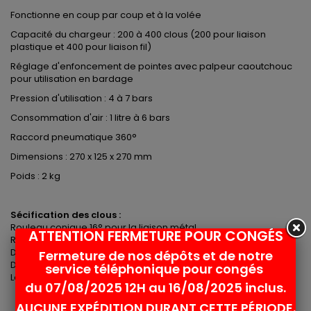
Fonctionne en coup par coup et à la volée
Capacité du chargeur : 200 à 400 clous (200 pour liaison
plastique et 400 pour liaison fil)
Réglage d'enfoncement de pointes avec palpeur caoutchouc
pour utilisation en bardage
Pression d'utilisation : 4 à 7 bars
Consommation d'air : 1 litre à 6 bars
Raccord pneumatique 360°
Dimensions : 270 x 125 x 270 mm
Poids : 2 kg
Sécification des clous :
Rouleau conique 16° pour la liaison métal
ATTENTION FERMETURE POUR CONGÉS
Rouleau plat 16° pour la liason PVC
Diametre de la tête : 4.2 à 5.3 mm
Fermeture de nos dépôts et de notre
Diamètre du clou : 1.59 à 2.5
service téléphonique pour congés
Longueur du clou : 25 à 50 mm
du 07/08/2025 12H au 16/08/2025 inclus.
AUCUNE EXPÉDITION DURANT CETTE PÉRIODE.