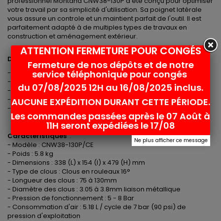
professionnel Montana CNW38-130P a été conçu pour optimiser
votre travail par sa simplicité d'utilisation. Sa poignet latérale
vous assure un controle et un maintient parfait de l'outil. Il est
parfaitement adapté à de multiples types de travaux en
construction et aménagement extérieur.
ATTENTION FERMETURE POUR CONGÉS
Domaine d'application :
Fermeture de nos dépôts et de notre
service téléphonique pour congés
- Palette,
- Caisse,
du 07/08/2025 12H au 16/08/2025 inclus.
- Assemblage de bois de structure,
- Charpente
AUCUNE EXPÉDITION DURANT CETTE PÉRIODE.
- Aménagement paysager,
Les commandes passées après le 07 Août à
11H seront expédiées le 17/08
Caractéristiques
:
Ne plus afficher ce message
- Modèle : CNW38-130P/CE
- Poids : 5.8 kg
- Dimensions : 338 (L) x 154 (l) x 479 (H) mm
- Type de clous : Clous en rouleaux 16°
- Longueur des clous : 75 à 130mm
- Diamètre des clous : 3.05 à 3.8mm liaison métallique
- Pression de fonctionnement : 5 - 8 Bar
- Consommation d'air : 5.18 L / cycle de 7 bar (90 psi) de
pression d'exploitation