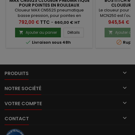
MAX CN552S CLOUEUR PNEUMATIQUE
BOSTITCH MC
POUR POINTES EN ROULEAUX
CLOUEUR P
CONNECTEUR
Cloueur MAX CN552S pneumatique
Le cloueur pour cl
basse pression, pour pointes en
MCN250 est l'outil
rouleaux coniques 16° de 25 à 50mm
pose rapide et 
Prix
Prix
792,00 €
TTC
-
945,54 €
T
660,00 € HT
sabots de charpen
et autres ar
Ajouter au panier
Détails
Ajouter au




Livraison sous 48h
Ruptu

PRODUITS

NOTRE SOCIÉTÉ

VOTRE COMPTE

CONTACT