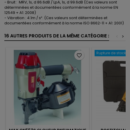
- Bruit : MRV, 1s, d 86.6dB / LpA, 1s, d 99.6dB (Ces valeurs sont
déterminées et documentées conformément à la norme EN
12549 + A1: 2008)
- Vibration : 4.1m / s². (Ces valeurs sont déterminées et
documentées conformément à la norme ISO 8662-11 + A1: 2001)
16 AUTRES PRODUITS DE LA MÊME CATÉGORIE :
<
>
Rupture de stock
favorite_border