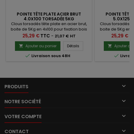
POINTE TÊTE PLATE ACIER BRUT
POINTE TÊTE 
4.0X100 TORSADÉE 5KG
5.0X125 
Clous torsadés tête plate en acier brut,
Clous torsadés têt
boite de 5Kg en 4x100 pour fixation bois
boite de 5Kg en 5x
et une meilleure résistance à
et une meill
Prix
Prix
25,29 €
TTC
-
25,29 €
T
21,07 € HT
l'arrachement.
l'arr
Ajouter au panier
Détails
Ajouter au




Livraison sous 48H
Livrai

PRODUITS

NOTRE SOCIÉTÉ

VOTRE COMPTE

CONTACT