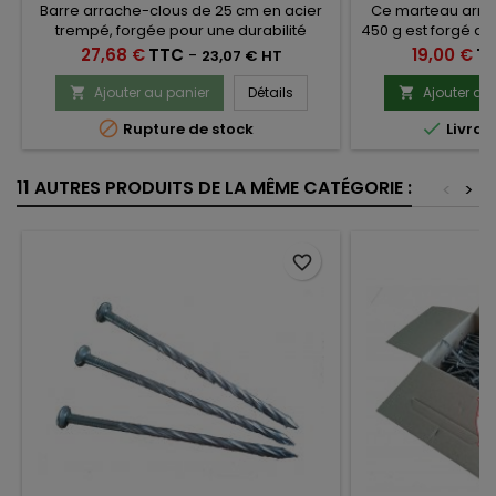
6
Barre arrache-clous de 25 cm en acier
Ce marteau arrac
trempé, forgée pour une durabilité
450 g est forgé d'u
accrue.Poli et biseauté pour pénétrer
de solidité. Il es
Prix
Prix
27,68 €
TTC
-
19,00 €
T
23,07 € HT
facilement sous la tête du clou.La partie
en caoutchouc an
coudée est munie d'un talon qui peut
choc. Ga
Ajouter au panier
Détails
Ajouter au


servir de petit marteau.


Rupture de stock
Livrai
11 AUTRES PRODUITS DE LA MÊME CATÉGORIE :
<
>
favorite_border