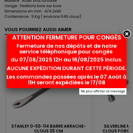
Matière : Acier brut torsadé
Usage : Fixations bois sur bois
Dimensions en mm : 4/4.2x90
Contenance : 5 Kg ( environs 545 clous)
VOUS POURRIEZ AUSSI AIMER
<
>
ATTENTION FERMETURE POUR CONGÉS
Fermeture de nos dépôts et de notre
Rupture de stock
favorite_border
service téléphonique pour congés
du 07/08/2025 12H au 16/08/2025 inclus.
AUCUNE EXPÉDITION DURANT CETTE PÉRIODE.
Les commandes passées après le 07 Août à
11H seront expédiées le 17/08
Ne plus afficher ce message
STANLEY 0-55-114 BARRE ARRACHE-
SILVERLINE 
CLOUS 25 CM
CLOUS FORGÉ 