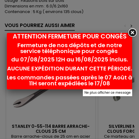
Usage : Fixations bois sur bois
Dimensions en mm : 6.0/6.2x160
Contenance : 5 Kg ( environs 135 clous)
VOUS POURRIEZ AUSSI AIMER
<
>
ATTENTION FERMETURE POUR CONGÉS
Rupture de stock
Fermeture de nos dépôts et de notre
favorite_border
service téléphonique pour congés
du 07/08/2025 12H au 16/08/2025 inclus.
AUCUNE EXPÉDITION DURANT CETTE PÉRIODE.
Les commandes passées après le 07 Août à
11H seront expédiées le 17/08
Ne plus afficher ce message
STANLEY 0-55-114 BARRE ARRACHE-
SILVERLINE 
CLOUS 25 CM
CLOUS FORGÉ 
6
Barre arrache-clous de 25 cm en acier
Ce marteau arrac