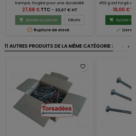
trempé, forgée pour une durabilité
450 g est forgé d'u
accrue.Poli et biseauté pour pénétrer
de solidité. Il es
Prix
Prix
27,68 €
TTC
-
19,00 €
T
23,07 € HT
facilement sous la tête du clou.La partie
en caoutchouc an
coudée est munie d'un talon qui peut
choc. Ga
Ajouter au panier
Détails
Ajouter au


servir de petit marteau.


Rupture de stock
Livrai
11 AUTRES PRODUITS DE LA MÊME CATÉGORIE :
<
>
favorite_border