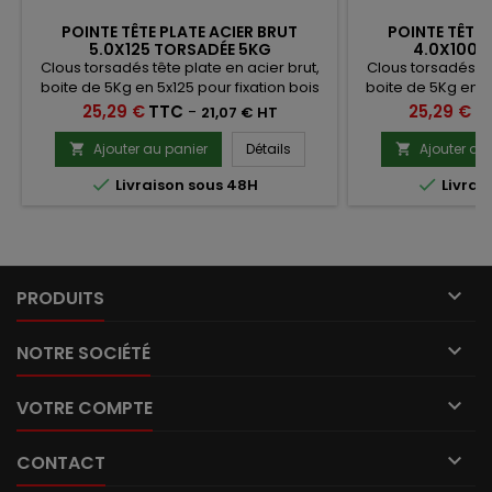
POINTE TÊTE PLATE ACIER BRUT
POINTE TÊTE 
5.0X125 TORSADÉE 5KG
4.0X100 
Clous torsadés tête plate en acier brut,
Clous torsadés têt
boite de 5Kg en 5x125 pour fixation bois
boite de 5Kg en 4x
et une meilleure résistance à
et une meill
Prix
Prix
25,29 €
TTC
-
25,29 €
T
21,07 € HT
l'arrachement.
l'arr
Ajouter au panier
Détails
Ajouter au




Livraison sous 48H
Livrai

PRODUITS

NOTRE SOCIÉTÉ

VOTRE COMPTE

CONTACT