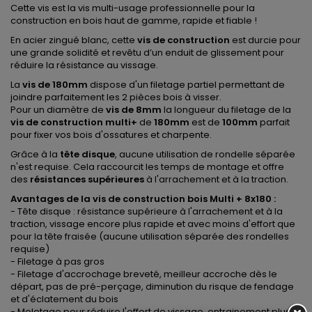
Cette vis est la vis multi-usage professionnelle pour la
construction en bois haut de gamme, rapide et fiable !
En acier zingué blanc, cette
vis de construction
est durcie pour
une grande solidité et revêtu d’un enduit de glissement pour
réduire la résistance au vissage.
La
vis de 180mm
dispose d'un filetage partiel permettant de
joindre parfaitement les 2 pièces bois à visser.
Pour un diamètre de
vis de 8mm
la longueur du filetage de la
vis de construction multi+
de
180mm
est de
100mm
parfait
pour fixer vos bois d'ossatures et charpente.
Grâce à la
tête disque
, aucune utilisation de rondelle séparée
n'est requise. Cela raccourcit les temps de montage et offre
des
résistances supérieures
à l'arrachement et à la traction.
Avantages de la vis de construction bois Multi + 8x180 :
- Tête disque : résistance supérieure à l'arrachement et à la
traction, vissage encore plus rapide et avec moins d'effort que
pour la tête fraisée (aucune utilisation séparée des rondelles
requise)
- Filetage à pas gros
- Filetage d'accrochage breveté, meilleur accroche dès le
départ, pas de pré-perçage, diminution du risque de fendage
et d'éclatement du bois
- Moletage pour réduire l'effort de vissage, entrainement plus