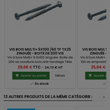
VIS BOIS MULTI+ 5X100 /60 TF TX25
VIS BOIS MULTI
ZINGUÉE - BOITE DE 200 VIS
ZINGUÉE - B
Vis à bois Multi+ 5.0x100 zinguée. Boite de
Vis à bois Multi+ 6
200 vis ossature bois anti-fendage Tête
100 vis empreinte é
fraisé Torx 25 ttap
bois
Prix
Prix
29,68 €
TTC
-
25,64 €
T
24,73 € HT
Ajouter au panier
Détails
Ajouter au




En stock
E
13 AUTRES PRODUITS DE LA MÊME CATÉGORIE :
<
>