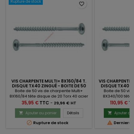
Rupture de stock
favorite_border
VIS CHARPENTE MULTI+ 8X160/84 T.
VIS CHARPENTE 
DISQUE TX40 ZINGUÉ - BOITE DE 50
DISQUE TX40 ZI
Boite de 50 vis de charpente Multi+
Boite de 50 vis
8X160/84 tête disque de 20 Torx 40 acier
8X340/100 tête 
zingué banc homologuées pour la
acier zingué ban
Prix
Prix
35,95 €
TTC
-
110,95 €
T
29,96 € HT
construction bois
constr
Ajouter au panier
Détails
Ajouter au




Rupture de stock
Derniers a