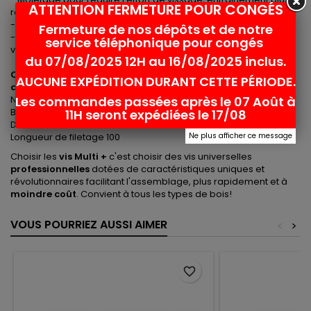
ATTENTION FERMETURE POUR CONGÉS
rapide, gain d'énergie et de temps
- Aucun pré-perçage requis
Fermeture de nos dépôts et de notre
- La partie de frottement réduit qui diminue la résistance au
service téléphonique pour congés
vissage.
du 07/08/2025 12H au 16/08/2025 inclus.
Caractéristiques de la vis charpente multi+ 8 x 180 Tête
AUCUNE EXPÉDITION DURANT CETTE PÉRIODE.
disque :
Les commandes passées après le 07 Août à
Norme CE, ETA 12/0373
Boite de 50 Vis Torx 40
11H seront expédiées le 17/08
Dimension 8x180
Ne plus afficher ce message
Longueur de filetage 100
Choisir les
vis Multi +
c'est choisir des vis universelles
professionnelles
dotées de caractéristiques uniques et
révolutionnaires facilitant l'assemblage, plus rapidement et à
moindre coût
. Convient à tous les types de bois!
VOUS POURRIEZ AUSSI AIMER
<
>
favorite_border